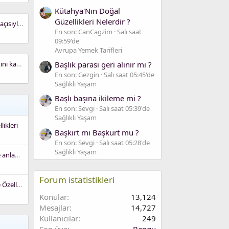
Kütahya'Nın Doğal
Güzellikleri Nelerdir ?
Ateşten Gömlek hangi bakış açısıyla yazılmıştır ?
En son: CanCagzim
Salı saat
09:59'de
Avrupa Yemek Tarifleri
Başlık parası geri alınır mı ?
Ahmet Eyüp Türkaslan hayatını kaybetti, acı haberi Yılmaz Vural duyurdu
En son: Gezgin
Salı saat 05:45'de
Sağlıklı Yaşam
Başlı başına ikileme mi ?
En son: Sevgi
Salı saat 05:39'de
Sağlıklı Yaşam
likleri
Başkırt mı Başkurt mu ?
En son: Sevgi
Salı saat 05:28'de
Sağlıklı Yaşam
Euzü billahi Şeytanirracim ne anlama gelir ?
Forum istatistikleri
Cornish Rex Kedisi Bakımı Ve Özellikleri
Konular
13,124
Mesajlar
14,727
Kullanıcılar
249
Son üye
Bengu