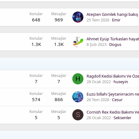
Konular
Mesajlar
648
969
25 Tem 2026
Emir
Konular
Mesajlar
1.3K
1.3K
8 Şub 2023
Dogus
Konular
Mesajlar
Ragdoll Kedisi Bakımı Ve Özel
H
7
7
28 Ocak 2022
huseyin
Konular
Mesajlar
574
866
26 Tem 2026
Cesur
Konular
Mesajlar
S
5
5
28 Ocak 2022
Seksenler