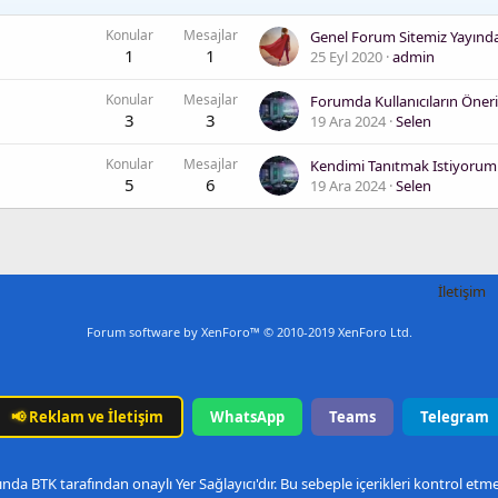
Konular
Mesajlar
Genel Forum Sitemiz Yayınd
1
1
25 Eyl 2020
admin
Konular
Mesajlar
3
3
19 Ara 2024
Selen
Konular
Mesajlar
5
6
19 Ara 2024
Selen
İletişim
Forum software by XenForo™
© 2010-2019 XenForo Ltd.
📢
Reklam ve İletişim
WhatsApp
Teams
Telegram
nda BTK tarafından onaylı Yer Sağlayıcı'dır. Bu sebeple içerikleri kontrol et