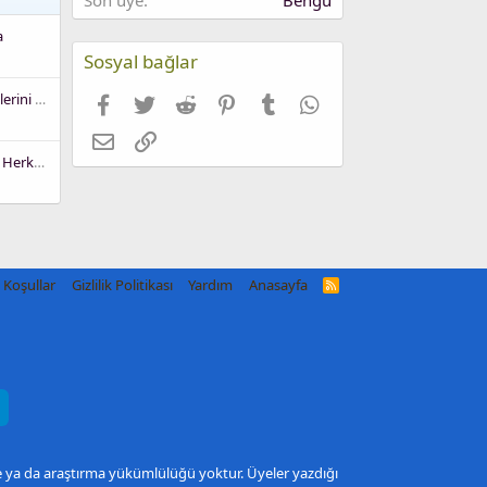
a
Sosyal bağlar
Forumda Kullanıcıların Önerilerini Paylaşabileceği Alanlar
Facebook
Twitter
Reddit
Pinterest
Tumblr
WhatsApp
E-posta
Link
Kendimi Tanıtmak Istiyorum Herkese Merhaba
Koşullar
Gizlilik Politikası
Yardım
Anasayfa
R
S
S
me ya da araştırma yükümlülüğü yoktur. Üyeler yazdığı