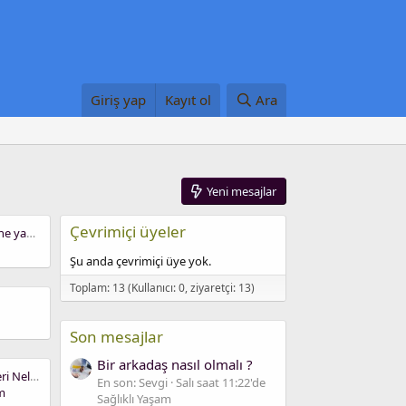
Giriş yap
Kayıt ol
Ara
Yeni mesajlar
Çevrimiçi üyeler
Bağırsakların düzelmesi için ne yapılmalı ?
Şu anda çevrimiçi üye yok.
Toplam: 13 (Kullanıcı: 0, ziyaretçi: 13)
Son mesajlar
Bir arkadaş nasıl olmalı ?
Kütahya'Nın Doğal Güzellikleri Nelerdir ?
En son: Sevgi
Salı saat 11:22'de
m
Sağlıklı Yaşam