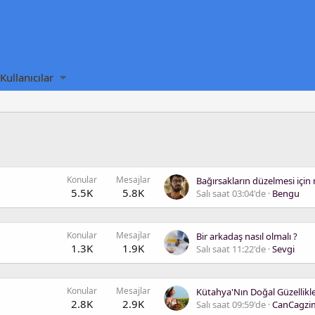
Kullanıcılar
Konular
Mesajlar
5.5K
5.8K
Salı saat 03:04'de
Bengu
Konular
Mesajlar
Bir arkadaş nasıl olmalı ?
1.3K
1.9K
Salı saat 11:22'de
Sevgi
Konular
Mesajlar
2.8K
2.9K
Salı saat 09:59'de
CanCagzi