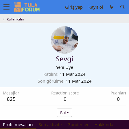
Giriş yap
Kayıt ol
Kullanıcılar
Sevgi
Yeni Üye
Katılım
11 Mar 2024
Son görülme
11 Mar 2024
Mesajlar
Reaction score
Puanları
825
0
0
Bul
Profil mesajları
Son aktivite
Gönderiler
Hakkında