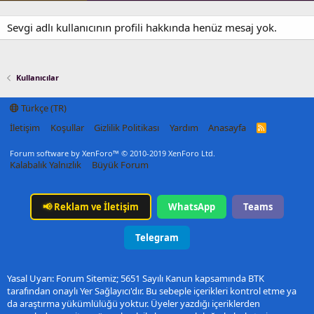
Sevgi adlı kullanıcının profili hakkında henüz mesaj yok.
Kullanıcılar
Türkçe (TR)
İletişim
Koşullar
Gizlilik Politikası
Yardım
Anasayfa
R
S
S
Forum software by XenForo™
© 2010-2019 XenForo Ltd.
Kalabalık Yalnızlık
Büyük Forum
📢
Reklam ve İletişim
WhatsApp
Teams
Telegram
Yasal Uyarı: Forum Sitemiz; 5651 Sayılı Kanun kapsamında BTK
tarafından onaylı Yer Sağlayıcı'dır. Bu sebeple içerikleri kontrol etme ya
da araştırma yükümlülüğü yoktur. Üyeler yazdığı içeriklerden