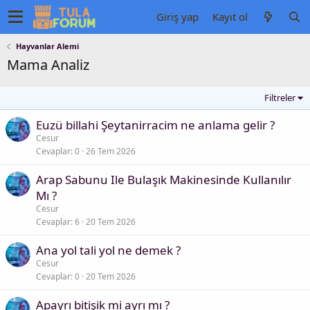
Giriş yap
Kayıt ol
Hayvanlar Alemi
Mama Analiz
Filtreler
Euzü billahi Şeytanirracim ne anlama gelir ?
Cesur
Cevaplar
0
26 Tem 2026
Arap Sabunu Ile Bulaşık Makinesinde Kullanılır
Mı ?
Cesur
Cevaplar
6
20 Tem 2026
Ana yol tali yol ne demek ?
Cesur
Cevaplar
0
20 Tem 2026
Apayrı bitişik mi ayrı mı ?