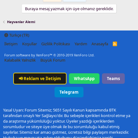
Buraya mesaj yazmak için üye olmanız gereklidir.
Hayvanlar Alemi
Türkçe (TR)
İletişim
Koşullar
Gizlilik Politikası
Yardım
Anasayfa
R
S
S
Forum software by XenForo™
© 2010-2019 XenForo Ltd.
Kalabalık Yalnızlık
Büyük Forum
📢
Reklam ve İletişim
WhatsApp
Teams
Telegram
Yasal Uyarı: Forum Sitemiz; 5651 Sayılı Kanun kapsamında BTK
tarafından onaylı Yer Sağlayıcı'dır. Bu sebeple içerikleri kontrol etme ya
da araştırma yükümlülüğü yoktur. Üyeler yazdığı içeriklerden
sorumludur ve siteye üye olmak ile bu sorumluluğu kabul etmiş
sayılırlar. Sitemiz kar amacı gütmez, ücretsiz bilgi paylaşım merkezidir.
Hukuka ve mevzuata aykırı olduğunu düşündüğünüz içeriği