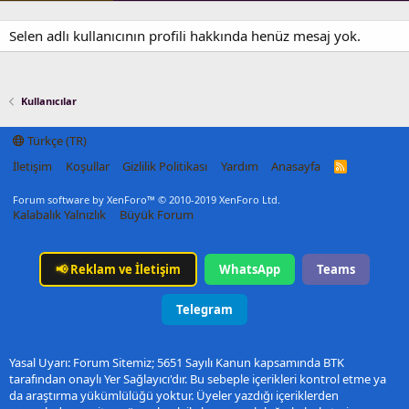
Selen adlı kullanıcının profili hakkında henüz mesaj yok.
Kullanıcılar
Türkçe (TR)
İletişim
Koşullar
Gizlilik Politikası
Yardım
Anasayfa
R
S
S
Forum software by XenForo™
© 2010-2019 XenForo Ltd.
Kalabalık Yalnızlık
Büyük Forum
📢
Reklam ve İletişim
WhatsApp
Teams
Telegram
Yasal Uyarı: Forum Sitemiz; 5651 Sayılı Kanun kapsamında BTK
tarafından onaylı Yer Sağlayıcı'dır. Bu sebeple içerikleri kontrol etme ya
da araştırma yükümlülüğü yoktur. Üyeler yazdığı içeriklerden