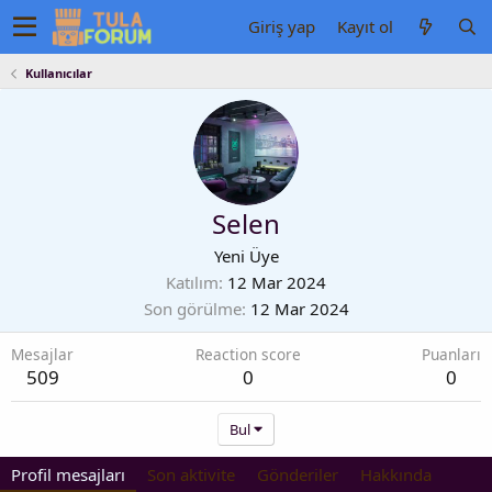
Giriş yap
Kayıt ol
Kullanıcılar
Selen
Yeni Üye
Katılım
12 Mar 2024
Son görülme
12 Mar 2024
Mesajlar
Reaction score
Puanları
509
0
0
Bul
Profil mesajları
Son aktivite
Gönderiler
Hakkında