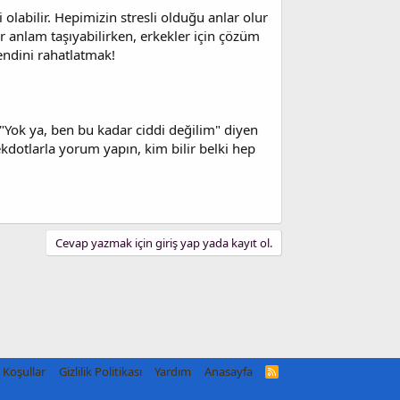
abilir. Hepimizin stresli olduğu anlar olur
r anlam taşıyabilirken, erkekler için çözüm
Kendini rahatlatmak!
Yok ya, ben bu kadar ciddi değilim" diyen
kdotlarla yorum yapın, kim bilir belki hep
Cevap yazmak için giriş yap yada kayıt ol.
Koşullar
Gizlilik Politikası
Yardım
Anasayfa
R
S
S