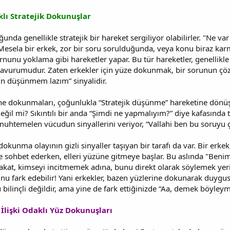
lı Stratejik Dokunuşlar
da genellikle stratejik bir hareket sergiliyor olabilirler. "Ne var
Mesela bir erkek, zor bir soru sorulduğunda, veya konu biraz karma
nunu yoklama gibi hareketler yapar. Bu tür hareketler, genellikle
şavurumudur. Zaten erkekler için yüze dokunmak, bir sorunun çö
n düşünmem lazım” sinyalidir.
ine dokunmaları, çoğunlukla “Stratejik düşünme” hareketine dönüş
ğil mi? Sıkıntılı bir anda “Şimdi ne yapmalıyım?” diye kafasında 
muhtemelen vücudun sinyallerini veriyor, “Vallahi ben bu soruyu 
 dokunma olayının gizli sinyaller taşıyan bir tarafı da var. Bir erke
sohbet ederken, elleri yüzüne gitmeye başlar. Bu aslında "Benimle
. Fakat, kimseyi incitmemek adına, bunu direkt olarak söylemek ye
unu fark edebilir! Yani erkekler, bazen yüzlerine dokunarak duygusa
bilinçli değildir, ama yine de fark ettiğinizde “Aa, demek böyleymi
İlişki Odaklı Yüz Dokunuşları