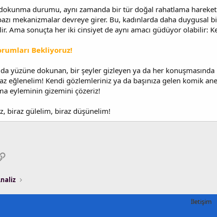
 dokunma durumu, aynı zamanda bir tür doğal rahatlama hareketi ol
bazı mekanizmalar devreye girer. Bu, kadınlarda daha duygusal bi
lir. Ama sonuçta her iki cinsiyet de aynı amacı güdüyor olabilir: 
orumları Bekliyoruz!
mda yüzüne dokunan, bir şeyler gizleyen ya da her konuşmasında "
raz eğlenelim! Kendi gözlemleriniz ya da başınıza gelen komik ane
ma eyleminin gizemini çözeriz!
z, biraz gülelim, biraz düşünelim!
pp
osta
Link
naliz
İletişim