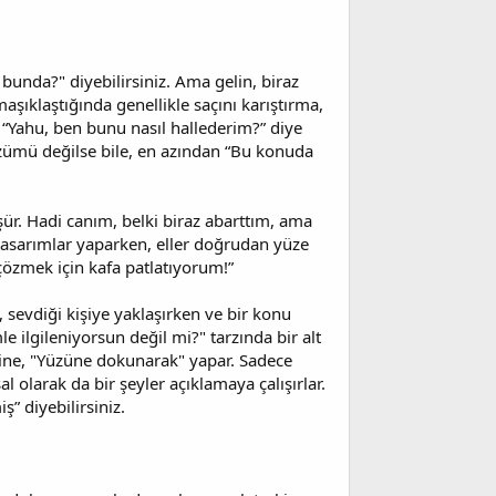
 bunda?" diyebilirsiniz. Ama gelin, biraz
şıklaştığında genellikle saçını karıştırma,
 “Yahu, ben bunu nasıl hallederim?” diye
zümü değilse bile, en azından “Bu konuda
ür. Hadi canım, belki biraz abarttım, ama
tasarımlar yaparken, eller doğrudan yüze
çözmek için kafa patlatıyorum!”
k, sevdiği kişiye yaklaşırken ve bir konu
 ilgileniyorsun değil mi?" tarzında bir alt
rine, "Yüzüne dokunarak" yapar. Sadece
l olarak da bir şeyler açıklamaya çalışırlar.
ş” diyebilirsiniz.