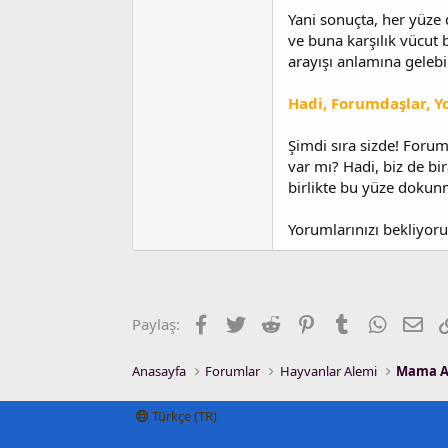
Yani sonuçta, her yüze
ve buna karşılık vücut 
arayışı anlamına gelebi
Hadi, Forumdaşlar, Y
Şimdi sıra sizde! Foru
var mı? Hadi, biz de bi
birlikte bu yüze dokun
Yorumlarınızı bekliyoru
Facebook
Twitter
Reddit
Pinterest
Tumblr
WhatsA
E-p
Paylaş:
Anasayfa
Forumlar
Hayvanlar Alemi
Mama A
Türkçe (TR)