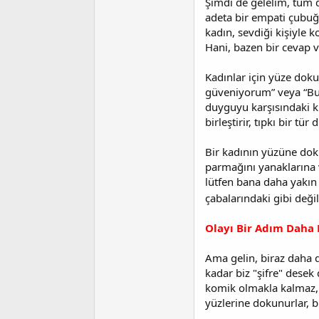
Şimdi de gelelim, tüm d
adeta bir empati çubuğu
kadın, sevdiği kişiyle 
Hani, bazen bir cevap v
Kadınlar için yüze doku
güveniyorum” veya “Bun
duyguyu karşısındaki ki
birleştirir, tıpkı bir tü
Bir kadının yüzüne doku
parmağını yanaklarına v
lütfen bana daha yakın 
çabalarındaki gibi deği
Olayı Bir Adım Daha 
Ama gelin, biraz daha 
kadar biz "şifre" desek 
komik olmakla kalmaz, a
yüzlerine dokunurlar, b