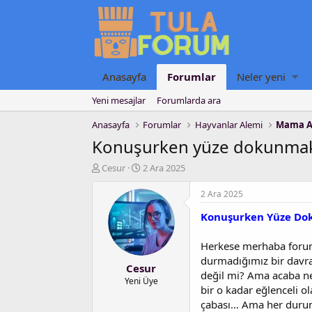
Anasayfa
Forumlar
Neler yeni
Yeni mesajlar
Forumlarda ara
Anasayfa
Forumlar
Hayvanlar Alemi
Mama A
Konuşurken yüze dokunmak 
K
B
Cesur
2 Ara 2025
o
a
n
ş
2 Ara 2025
u
l
Konuşurken Yüze Dok
y
a
u
n
b
g
Herkese merhaba forumd
a
ı
durmadığımız bir davra
Cesur
ş
ç
değil mi? Ama acaba ne
l
t
Yeni Üye
bir o kadar eğlenceli 
a
a
çabası… Ama her durumd
t
r