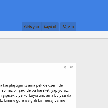
Giriş yap
Kayıt ol
Ara
#1
a karşılaştığımız ama pek de üzerinde
pimiz bir şekilde bu hareketi yapıyoruz,
im şişecek diye korkuyorum, ama bu yazı da
, kimine göre ise gizli bir mesaj verme