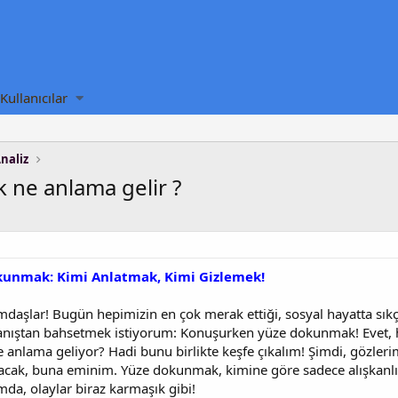
Kullanıcılar
naliz
ne anlama gelir ?
unmak: Kimi Anlatmak, Kimi Gizlemek!
aşlar! Bugün hepimizin en çok merak ettiği, sosyal hayatta sıkç
nıştan bahsetmek istiyorum: Konuşurken yüze dokunmak! Evet, he
 anlama geliyor? Hadi bunu birlikte keşfe çıkalım! Şimdi, gözler
olacak, buna eminim. Yüze dokunmak, kimine göre sadece alışkanlık
a, olaylar biraz karmaşık gibi!