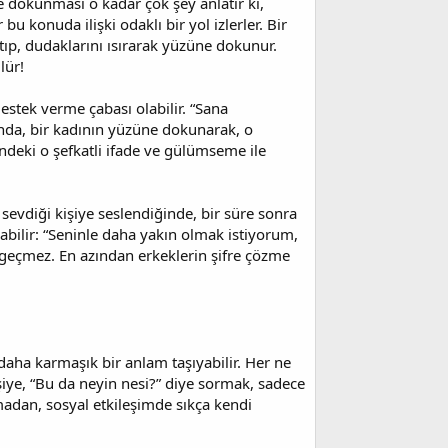
e dokunması o kadar çok şey anlatır ki,
 konuda ilişki odaklı bir yol izlerler. Bir
atıp, dudaklarını ısırarak yüzüne dokunur.
lür!
estek verme çabası olabilir. “Sana
nda, bir kadının yüzüne dokunarak, o
ndeki o şefkatli ifade ve gülümseme ile
 sevdiği kişiye seslendiğinde, bir süre sonra
abilir: “Seninle daha yakın olmak istiyorum,
k geçmez. En azından erkeklerin şifre çözme
aha karmaşık bir anlam taşıyabilir. Her ne
işiye, “Bu da neyin nesi?” diye sormak, sadece
madan, sosyal etkileşimde sıkça kendi