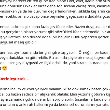
ünyayı hareket ettiren güce: Kadınlara! Evet, evet, kadınların yüz
na dönüşür. Erkekler biraz daha soğukkanlı yaklaşırken, kadınlar bu
konuşurken ya da bir durumu değerlendirirken, sıklıkla kaşlarını ç
erilecektir, ama o cevap önce beyinden geçer, sonra dudakta çözü
nmak, aslında çok daha fazla şey ifade eder. Bazen duygusal bir d
u gerçekten hissetiyorum” gibi sözcükleri ifade edemediği bir a
şiye iletmesi son derece doğal bir hal alır. Bunu yaparken gözleri
r duygusal mesaj gibidir.
nması, aynı zamanda bir gizli şifre taşıyabilir. Örneğin, bir kadın
eya dudaklarına götürebilir. Bu aslında şöyle bir mesaj taşıyor ol
gel”. Her şey duygusal ve ilişki odaklıdır, yani strateji burada pe
l!
Derinleştirsek…
derine inelim ve konuya iyice dalalım. Yüze dokunmak bazen çok d
de, bu bazen sadece bir alışkanlık olabilir. Elini yüzüne götüren k
ynı zamanda çok da derin bir soru olabilir. İnsanlar farkında ol
u onların o anki ruh hallerini ya da bedensel durumlarını yansıtır.