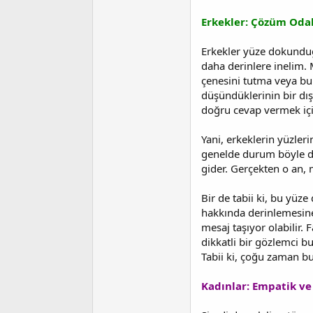
a
i
n
h
Erkekler: Çözüm Odak
i
Erkekler yüze dokunduğun
daha derinlere inelim. 
çenesini tutma veya bur
düşündüklerinin bir dı
doğru cevap vermek içi
Yani, erkeklerin yüzler
genelde durum böyle de
gider. Gerçekten o an, 
Bir de tabii ki, bu yüze
hakkında derinlemesine 
mesaj taşıyor olabilir
dikkatli bir gözlemci b
Tabii ki, çoğu zaman bu 
Kadınlar: Empatik ve 