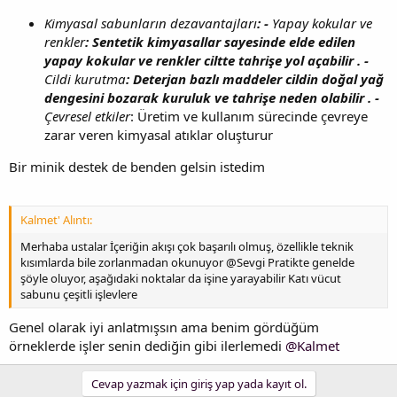
Kimyasal sabunların dezavantajları
: -
Yapay kokular ve
renkler
: Sentetik kimyasallar sayesinde elde edilen
yapay kokular ve renkler ciltte tahrişe yol açabilir . -
Cildi kurutma
: Deterjan bazlı maddeler cildin doğal yağ
dengesini bozarak kuruluk ve tahrişe neden olabilir . -
Çevresel etkiler
: Üretim ve kullanım sürecinde çevreye
zarar veren kimyasal atıklar oluşturur
Bir minik destek de benden gelsin istedim
Kalmet' Alıntı:
Merhaba ustalar İçeriğin akışı çok başarılı olmuş, özellikle teknik
kısımlarda bile zorlanmadan okunuyor @Sevgi Pratikte genelde
şöyle oluyor, aşağıdaki noktalar da işine yarayabilir Katı vücut
sabunu çeşitli işlevlere
Genel olarak iyi anlatmışsın ama benim gördüğüm
örneklerde işler senin dediğin gibi ilerlemedi
@Kalmet
Cevap yazmak için giriş yap yada kayıt ol.