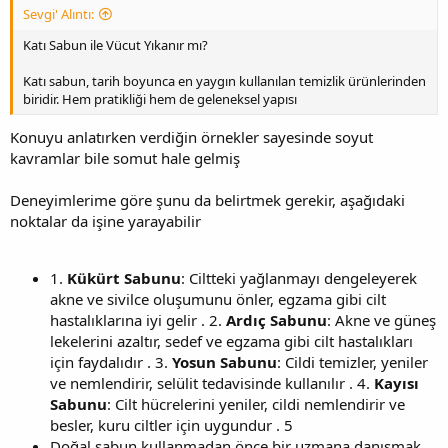
Sevgi' Alıntı:
Katı Sabun ile Vücut Yıkanır mı?
Katı sabun, tarih boyunca en yaygın kullanılan temizlik ürünlerinden
biridir. Hem pratikliği hem de geleneksel yapısı
Konuyu anlatırken verdiğin örnekler sayesinde soyut
kavramlar bile somut hale gelmiş
Deneyimlerime göre şunu da belirtmek gerekir, aşağıdaki
noktalar da işine yarayabilir
1.
Kükürt Sabunu
: Ciltteki yağlanmayı dengeleyerek
akne ve sivilce oluşumunu önler, egzama gibi cilt
hastalıklarına iyi gelir . 2.
Ardıç Sabunu
: Akne ve güneş
lekelerini azaltır, sedef ve egzama gibi cilt hastalıkları
için faydalıdır . 3.
Yosun Sabunu
: Cildi temizler, yeniler
ve nemlendirir, selülit tedavisinde kullanılır . 4.
Kayısı
Sabunu
: Cilt hücrelerini yeniler, cildi nemlendirir ve
besler, kuru ciltler için uygundur . 5
Doğal sabun kullanmadan önce bir uzmana danışmak