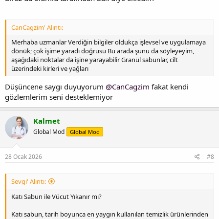
CanCagzim' Alıntı:
Merhaba uzmanlar Verdiğin bilgiler oldukça işlevsel ve uygulamaya
dönük; çok işime yaradı doğrusu Bu arada şunu da söyleyeyim,
aşağıdaki noktalar da işine yarayabilir Granül sabunlar, cilt
üzerindeki kirleri ve yağları
Düşüncene saygı duyuyorum
@CanCagzim
fakat kendi
gözlemlerim seni desteklemiyor
Kalmet
Global Mod
Global Mod
28 Ocak 2026
#8
Sevgi' Alıntı:
Katı Sabun ile Vücut Yıkanır mı?
Katı sabun, tarih boyunca en yaygın kullanılan temizlik ürünlerinden