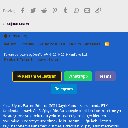
Facebook
Twitter
Reddit
Pinterest
Tumblr
WhatsApp
E-posta
Link
Paylaş:
Sağlıklı Yaşam
Türkçe (TR)
İletişim
Koşullar
Gizlilik Politikası
Yardım
Anasayfa
R
S
S
Forum software by XenForo™
© 2010-2019 XenForo Ltd.
Kalabalık Yalnızlık
Büyük Forum
📢
Reklam ve İletişim
WhatsApp
Teams
Telegram
Yasal Uyarı: Forum Sitemiz; 5651 Sayılı Kanun kapsamında BTK
tarafından onaylı Yer Sağlayıcı'dır. Bu sebeple içerikleri kontrol etme ya
da araştırma yükümlülüğü yoktur. Üyeler yazdığı içeriklerden
sorumludur ve siteye üye olmak ile bu sorumluluğu kabul etmiş
sayılırlar. Sitemiz kar amacı gütmez, ücretsiz bilgi paylaşım merkezidir.