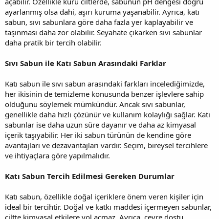
açabilir. Özellikle kuru ciltlerde, sabunun pH dengesi doğru
ayarlanmış olsa dahi, aşırı kuruma yaşanabilir. Ayrıca, katı
sabun, sıvı sabunlara göre daha fazla yer kaplayabilir ve
taşınması daha zor olabilir. Seyahate çıkarken sıvı sabunlar
daha pratik bir tercih olabilir.
Sıvı Sabun ile Katı Sabun Arasındaki Farklar
Katı sabun ile sıvı sabun arasındaki farkları incelediğimizde,
her ikisinin de temizleme konusunda benzer işlevlere sahip
olduğunu söylemek mümkündür. Ancak sıvı sabunlar,
genellikle daha hızlı çözünür ve kullanım kolaylığı sağlar. Katı
sabunlar ise daha uzun süre dayanır ve daha az kimyasal
içerik taşıyabilir. Her iki sabun türünün de kendine göre
avantajları ve dezavantajları vardır. Seçim, bireysel tercihlere
ve ihtiyaçlara göre yapılmalıdır.
Katı Sabun Tercih Edilmesi Gereken Durumlar
Katı sabun, özellikle doğal içeriklere önem veren kişiler için
ideal bir tercihtir. Doğal ve katkı maddesi içermeyen sabunlar,
ciltte kimyasal etkilere yol açmaz. Ayrıca, çevre dostu