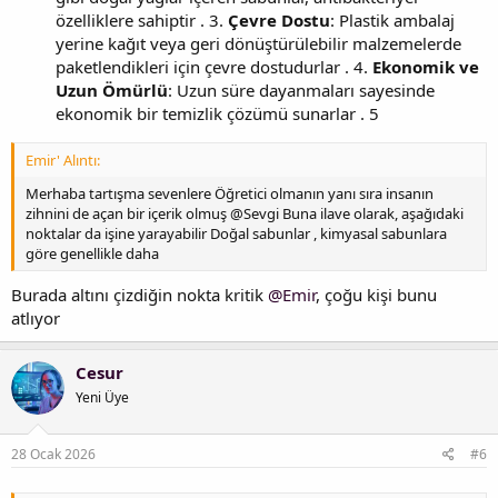
özelliklere sahiptir . 3.
Çevre Dostu
: Plastik ambalaj
yerine kağıt veya geri dönüştürülebilir malzemelerde
paketlendikleri için çevre dostudurlar . 4.
Ekonomik ve
Uzun Ömürlü
: Uzun süre dayanmaları sayesinde
ekonomik bir temizlik çözümü sunarlar . 5
Emir' Alıntı:
Merhaba tartışma sevenlere Öğretici olmanın yanı sıra insanın
zihnini de açan bir içerik olmuş @Sevgi Buna ilave olarak, aşağıdaki
noktalar da işine yarayabilir Doğal sabunlar , kimyasal sabunlara
göre genellikle daha
Burada altını çizdiğin nokta kritik
@Emir
, çoğu kişi bunu
atlıyor
Cesur
Yeni Üye
28 Ocak 2026
#6