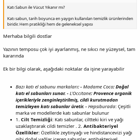
Katı Sabun ile Vücut Yıkanır mı?
Katı sabun, tarih boyunca en yaygın kullanılan temizlik ürünlerinden
biridir. Hem pratikliği hem de geleneksel yapısı
Merhaba bilgili dostlar
Yazının temposu çok iyi ayarlanmış, ne sıkıcı ne yüzeysel, tam
kararında
Ek bir bilgi olarak, aşağıdaki noktalar da işine yarayabilir
Bazı katı el sabunu markaları
: -
Madame Coco
: Doğal
katı el sabunları sunar. -
L'Occitane
: Provence organik
içerikleriyle zenginleştirilmiş, cildi kurutmadan
temizleyen katı sabunlar üretir. -
Hepsiburada
: Çeşitli
marka ve modellerde katı sabunlar bulunur
1.
Cilt Temizliği
: Katı sabunlar, ciltteki kiri ve yağı
uzaklaştırarak cildi temizler . 2.
Antibakteriyel
Özellikler
: Özellikle zeytinyağı ve hindistancevizi yağı
gibi doğal yağlar içeren sabunlar, antibakteriyel