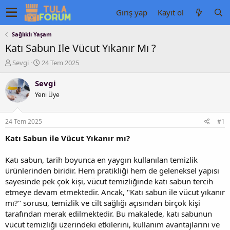
Giriş yap
Kayıt ol
Sağlıklı Yaşam
Katı Sabun Ile Vücut Yıkanır Mı ?
K
B
Sevgi
24 Tem 2025
o
a
n
ş
Sevgi
u
l
Yeni Üye
y
a
u
n
b
g
24 Tem 2025
#1
a
ı
ş
ç
Katı Sabun ile Vücut Yıkanır mı?
l
t
a
a
Katı sabun, tarih boyunca en yaygın kullanılan temizlik
t
r
ürünlerinden biridir. Hem pratikliği hem de geleneksel yapısı
a
i
sayesinde pek çok kişi, vücut temizliğinde katı sabun tercih
n
h
etmeye devam etmektedir. Ancak, "Katı sabun ile vücut yıkanır
i
mı?" sorusu, temizlik ve cilt sağlığı açısından birçok kişi
tarafından merak edilmektedir. Bu makalede, katı sabunun
vücut temizliği üzerindeki etkilerini, kullanım avantajlarını ve