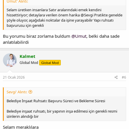
Umut' Alıntı:
Selam üretken insanlara Satır aralarındaki emek kendini
hissettiriyor; detaylara verilen önem harika @Sevgi Pratikte genelde
şöyle oluyor, aşağıdaki noktalar da işine yarayabilir Yapı ruhsatı
başvurusu için gerekli
Bu yorumu biraz zorlama buldum
@Umut
, belki daha sade
anlatılabilirdi
Kalmet
Global Mod
Global Mod
21 Ocak 2026
#6
Sevgi' Alıntı:
Belediye İnşaat Ruhsatı: Başvuru Süreci ve Bekleme Süresi
Belediye inşaat ruhsatı, bir yapının inşa edilmesi için gerekli resmi
izinlerin alındığı bir
Selam meraklılara