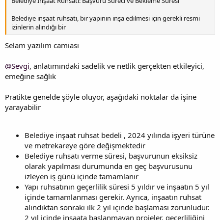
Belediye İnşaat Ruhsatı: Başvuru Süreci ve Bekleme Süresi
Belediye inşaat ruhsatı, bir yapının inşa edilmesi için gerekli resmi
izinlerin alındığı bir
Selam yazılım camiası
@Sevgi
, anlatımındaki sadelik ve netlik gerçekten etkileyici,
emeğine sağlık
Pratikte genelde şöyle oluyor, aşağıdaki noktalar da işine
yarayabilir
Belediye inşaat ruhsat bedeli , 2024 yılında işyeri türüne
ve metrekareye göre değişmektedir
Belediye ruhsatı verme süresi, başvurunun eksiksiz
olarak yapılması durumunda en geç başvurusunu
izleyen iş günü içinde tamamlanır
Yapı ruhsatının geçerlilik süresi 5 yıldır ve inşaatın 5 yıl
içinde tamamlanması gerekir. Ayrıca, inşaatın ruhsat
alındıktan sonraki ilk 2 yıl içinde başlaması zorunludur.
2 yıl içinde inşaata başlanmayan projeler, geçerliliğini