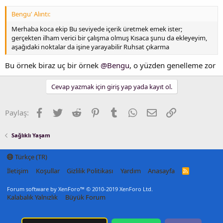
Bengu' Alıntı:
Merhaba koca ekip Bu seviyede içerik üretmek emek ister;
gerçekten ilham verici bir çalışma olmuş Kısaca şunu da ekleyeyim,
aşağıdaki noktalar da işine yarayabilir Ruhsat çıkarma
Bu örnek biraz uç bir örnek
@Bengu
, o yüzden genelleme zor
Cevap yazmak için giriş yap yada kayıt ol.
Facebook
Twitter
Reddit
Pinterest
Tumblr
WhatsApp
E-posta
Link
Paylaş:
Sağlıklı Yaşam
Türkçe (TR)
İletişim
Koşullar
Gizlilik Politikası
Yardım
Anasayfa
R
S
S
Forum software by XenForo™
© 2010-2019 XenForo Ltd.
Kalabalık Yalnızlık
Büyük Forum