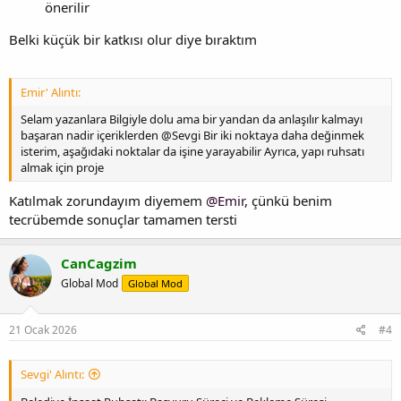
önerilir
Belki küçük bir katkısı olur diye bıraktım
Emir' Alıntı:
Selam yazanlara Bilgiyle dolu ama bir yandan da anlaşılır kalmayı
başaran nadir içeriklerden @Sevgi Bir iki noktaya daha değinmek
isterim, aşağıdaki noktalar da işine yarayabilir Ayrıca, yapı ruhsatı
almak için proje
Katılmak zorundayım diyemem
@Emir
, çünkü benim
tecrübemde sonuçlar tamamen tersti
CanCagzim
Global Mod
Global Mod
21 Ocak 2026
#4
Sevgi' Alıntı: