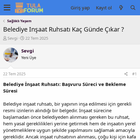
Giriş yap
Kayıt ol
Sağlıklı Yaşam
Belediye Inşaat Ruhsatı Kaç Günde Çıkar ?
K
B
Sevgi
22 Tem 2025
o
a
n
ş
Sevgi
u
l
Yeni Üye
y
a
u
n
b
g
22 Tem 2025
#1
a
ı
ş
ç
Belediye İnşaat Ruhsatı: Başvuru Süreci ve Bekleme
l
t
Süresi
a
a
t
r
Belediye inşaat ruhsatı, bir yapının inşa edilmesi için gerekli
a
i
resmi izinlerin alındığı bir belgedir. İnşaat sürecine
n
h
başlamadan önce belediyeden alınması gereken bu ruhsat,
i
hem yasal gereklilikleri yerine getirmek hem de inşaatın yerel
yönetmeliklere uygun şekilde yapılmasını sağlamak amacıyla
gereklidir. Ancak inşaat ruhsatının alınması, çoğu kişi için kafa