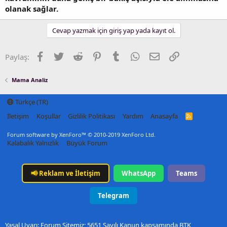
olanak sağlar.
Cevap yazmak için giriş yap yada kayıt ol.
Facebook
Twitter
Reddit
Pinterest
Tumblr
WhatsApp
E-posta
Link
Paylaş:
Mama Analiz
Türkçe (TR)
İletişim
Koşullar
Gizlilik Politikası
Yardım
Anasayfa
R
S
S
Forum software by XenForo™
© 2010-2019 XenForo Ltd.
Kalabalık Yalnızlık
Büyük Forum
📢
Reklam ve İletişim
WhatsApp
Teams
Telegram
Yasal Uyarı: Forum Sitemiz; 5651 Sayılı Kanun kapsamında BTK