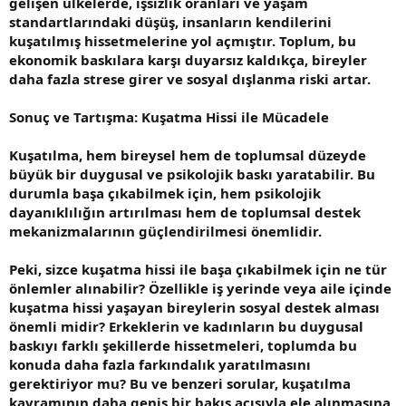
gelişen ülkelerde, işsizlik oranları ve yaşam
standartlarındaki düşüş, insanların kendilerini
kuşatılmış hissetmelerine yol açmıştır. Toplum, bu
ekonomik baskılara karşı duyarsız kaldıkça, bireyler
daha fazla strese girer ve sosyal dışlanma riski artar.
Sonuç ve Tartışma: Kuşatma Hissi ile Mücadele
Kuşatılma, hem bireysel hem de toplumsal düzeyde
büyük bir duygusal ve psikolojik baskı yaratabilir. Bu
durumla başa çıkabilmek için, hem psikolojik
dayanıklılığın artırılması hem de toplumsal destek
mekanizmalarının güçlendirilmesi önemlidir.
Peki, sizce kuşatma hissi ile başa çıkabilmek için ne tür
önlemler alınabilir? Özellikle iş yerinde veya aile içinde
kuşatma hissi yaşayan bireylerin sosyal destek alması
önemli midir? Erkeklerin ve kadınların bu duygusal
baskıyı farklı şekillerde hissetmeleri, toplumda bu
konuda daha fazla farkındalık yaratılmasını
gerektiriyor mu? Bu ve benzeri sorular, kuşatılma
kavramının daha geniş bir bakış açısıyla ele alınmasına