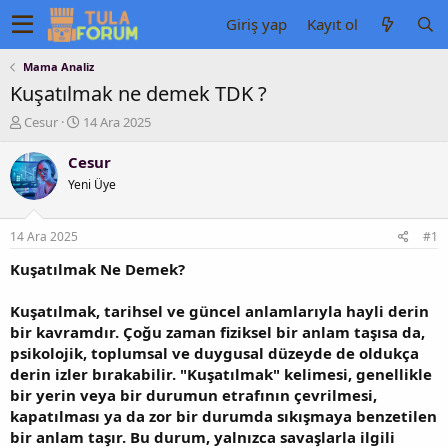
Giriş yap
Kayıt ol
Mama Analiz
Kuşatılmak ne demek TDK ?
K
B
Cesur
14 Ara 2025
o
a
n
ş
Cesur
u
l
Yeni Üye
y
a
u
n
b
g
14 Ara 2025
#1
a
ı
ş
ç
Kuşatılmak Ne Demek?
l
t
a
a
Kuşatılmak, tarihsel ve güncel anlamlarıyla hayli derin
t
r
bir kavramdır. Çoğu zaman fiziksel bir anlam taşısa da,
a
i
psikolojik, toplumsal ve duygusal düzeyde de oldukça
n
h
derin izler bırakabilir. "Kuşatılmak" kelimesi, genellikle
i
bir yerin veya bir durumun etrafının çevrilmesi,
kapatılması ya da zor bir durumda sıkışmaya benzetilen
bir anlam taşır. Bu durum, yalnızca savaşlarla ilgili