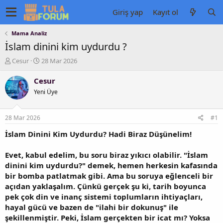
Giriş yap
Kayıt ol
Mama Analiz
İslam dinini kim uydurdu ?
K
B
Cesur
28 Mar 2026
o
a
n
ş
Cesur
u
l
Yeni Üye
y
a
u
n
b
g
28 Mar 2026
#1
a
ı
ş
ç
İslam Dinini Kim Uydurdu? Hadi Biraz Düşünelim!
l
t
a
a
Evet, kabul edelim, bu soru biraz yıkıcı olabilir. "İslam
t
r
dinini kim uydurdu?" demek, hemen herkesin kafasında
a
i
bir bomba patlatmak gibi. Ama bu soruya eğlenceli bir
n
h
açıdan yaklaşalım. Çünkü gerçek şu ki, tarih boyunca
i
pek çok din ve inanç sistemi toplumların ihtiyaçları,
hayal gücü ve bazen de "ilahi bir dokunuş" ile
şekillenmiştir. Peki, İslam gerçekten bir icat mı? Yoksa