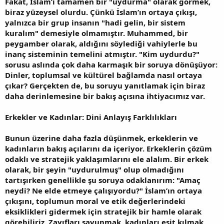
Fakat, İslam’ı tamamen bir "uydurma" olarak görmek,
biraz yüzeysel olurdu. Çünkü İslam’ın ortaya çıkışı,
yalnızca bir grup insanın "hadi gelin, bir sistem
kuralım" demesiyle olmamıştır. Muhammed, bir
peygamber olarak, aldığını söylediği vahiylerle bu
inanç sisteminin temelini atmıştır. "Kim uydurdu?"
sorusu aslında çok daha karmaşık bir soruya dönüşüyor:
Dinler, toplumsal ve kültürel bağlamda nasıl ortaya
çıkar? Gerçekten de, bu soruyu yanıtlamak için biraz
daha derinlemesine bir bakış açısına ihtiyacımız var.
Erkekler ve Kadınlar: Dini Anlayış Farklılıkları
Bunun üzerine daha fazla düşünmek, erkeklerin ve
kadınların bakış açılarını da içeriyor. Erkeklerin çözüm
odaklı ve stratejik yaklaşımlarını ele alalım. Bir erkek
olarak, bir şeyin "uydurulmuş" olup olmadığını
tartışırken genellikle şu soruya odaklanırım: "Amaç
neydi? Ne elde etmeye çalışıyordu?" İslam’ın ortaya
çıkışını, toplumun moral ve etik değerlerindeki
eksiklikleri gidermek için stratejik bir hamle olarak
görebiliriz. Zayıfları savunmak, kadınları eşit kılmak,