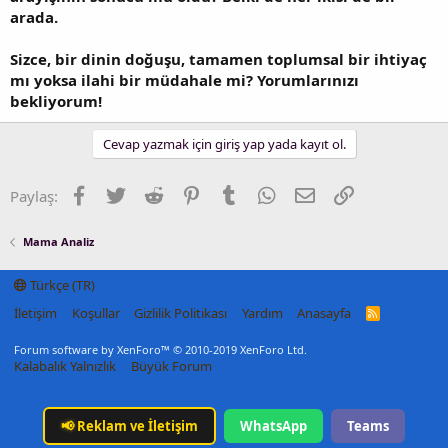
arada.
Sizce, bir dinin doğuşu, tamamen toplumsal bir ihtiyaç
mı yoksa ilahi bir müdahale mi? Yorumlarınızı
bekliyorum!
Cevap yazmak için giriş yap yada kayıt ol.
Facebook
Twitter
Reddit
Pinterest
Tumblr
WhatsApp
E-posta
Link
Paylaş:
Mama Analiz
Türkçe (TR)
İletişim
Koşullar
Gizlilik Politikası
Yardım
Anasayfa
R
S
S
Forum software by XenForo™
© 2010-2019 XenForo Ltd.
Kalabalık Yalnızlık
Büyük Forum
📢
Reklam ve İletişim
WhatsApp
Teams