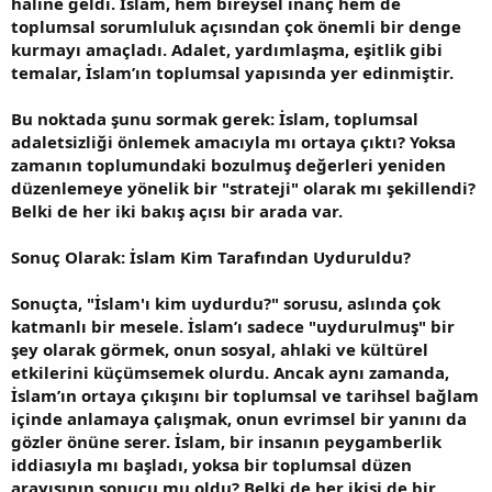
haline geldi. İslam, hem bireysel inanç hem de
toplumsal sorumluluk açısından çok önemli bir denge
kurmayı amaçladı. Adalet, yardımlaşma, eşitlik gibi
temalar, İslam’ın toplumsal yapısında yer edinmiştir.
Bu noktada şunu sormak gerek: İslam, toplumsal
adaletsizliği önlemek amacıyla mı ortaya çıktı? Yoksa
zamanın toplumundaki bozulmuş değerleri yeniden
düzenlemeye yönelik bir "strateji" olarak mı şekillendi?
Belki de her iki bakış açısı bir arada var.
Sonuç Olarak: İslam Kim Tarafından Uyduruldu?
Sonuçta, "İslam'ı kim uydurdu?" sorusu, aslında çok
katmanlı bir mesele. İslam’ı sadece "uydurulmuş" bir
şey olarak görmek, onun sosyal, ahlaki ve kültürel
etkilerini küçümsemek olurdu. Ancak aynı zamanda,
İslam’ın ortaya çıkışını bir toplumsal ve tarihsel bağlam
içinde anlamaya çalışmak, onun evrimsel bir yanını da
gözler önüne serer. İslam, bir insanın peygamberlik
iddiasıyla mı başladı, yoksa bir toplumsal düzen
arayışının sonucu mu oldu? Belki de her ikisi de bir