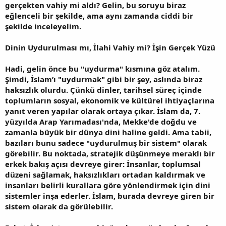
gerçekten vahiy mi aldı? Gelin, bu soruyu biraz
eğlenceli bir şekilde, ama aynı zamanda ciddi bir
şekilde inceleyelim.
Dinin Uydurulması mı, İlahi Vahiy mi? İşin Gerçek Yüzü
Hadi, gelin önce bu "uydurma" kısmına göz atalım.
Şimdi, İslam’ı "uydurmak" gibi bir şey, aslında biraz
haksızlık olurdu. Çünkü dinler, tarihsel süreç içinde
toplumların sosyal, ekonomik ve kültürel ihtiyaçlarına
yanıt veren yapılar olarak ortaya çıkar. İslam da, 7.
yüzyılda Arap Yarımadası'nda, Mekke'de doğdu ve
zamanla büyük bir dünya dini haline geldi. Ama tabii,
bazıları bunu sadece "uydurulmuş bir sistem" olarak
görebilir. Bu noktada, stratejik düşünmeye meraklı bir
erkek bakış açısı devreye girer: İnsanlar, toplumsal
düzeni sağlamak, haksızlıkları ortadan kaldırmak ve
insanları belirli kurallara göre yönlendirmek için dini
sistemler inşa ederler. İslam, burada devreye giren bir
sistem olarak da görülebilir.