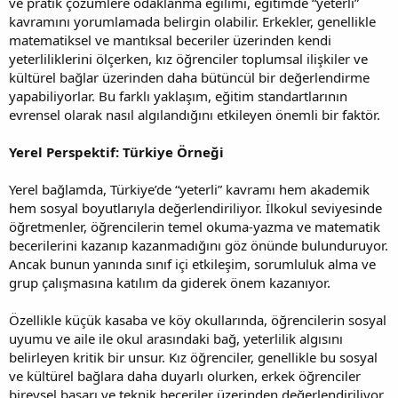
ve pratik çözümlere odaklanma eğilimi, eğitimde “yeterli”
kavramını yorumlamada belirgin olabilir. Erkekler, genellikle
matematiksel ve mantıksal beceriler üzerinden kendi
yeterliliklerini ölçerken, kız öğrenciler toplumsal ilişkiler ve
kültürel bağlar üzerinden daha bütüncül bir değerlendirme
yapabiliyorlar. Bu farklı yaklaşım, eğitim standartlarının
evrensel olarak nasıl algılandığını etkileyen önemli bir faktör.
Yerel Perspektif: Türkiye Örneği
Yerel bağlamda, Türkiye’de “yeterli” kavramı hem akademik
hem sosyal boyutlarıyla değerlendiriliyor. İlkokul seviyesinde
öğretmenler, öğrencilerin temel okuma-yazma ve matematik
becerilerini kazanıp kazanmadığını göz önünde bulunduruyor.
Ancak bunun yanında sınıf içi etkileşim, sorumluluk alma ve
grup çalışmasına katılım da giderek önem kazanıyor.
Özellikle küçük kasaba ve köy okullarında, öğrencilerin sosyal
uyumu ve aile ile okul arasındaki bağ, yeterlilik algısını
belirleyen kritik bir unsur. Kız öğrenciler, genellikle bu sosyal
ve kültürel bağlara daha duyarlı olurken, erkek öğrenciler
bireysel başarı ve teknik beceriler üzerinden değerlendiriliyor.