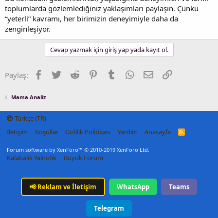
toplumlarda gözlemlediğiniz yaklaşımları paylaşın. Çünkü
“yeterli” kavramı, her birimizin deneyimiyle daha da
zenginleşiyor.
Cevap yazmak için giriş yap yada kayıt ol.
Facebook
Twitter
Reddit
Pinterest
Tumblr
WhatsApp
E-posta
Link
Paylaş:
Mama Analiz
Türkçe (TR)
İletişim
Koşullar
Gizlilik Politikası
Yardım
Anasayfa
R
S
S
Forum software by XenForo™
© 2010-2019 XenForo Ltd.
Kalabalık Yalnızlık
Büyük Forum
📢
Reklam ve İletişim
WhatsApp
Teams
Telegram