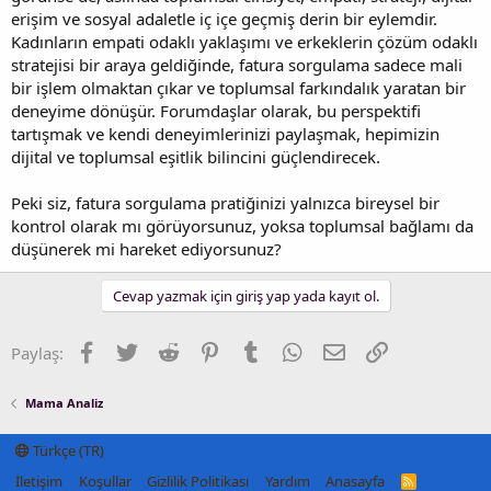
erişim ve sosyal adaletle iç içe geçmiş derin bir eylemdir.
Kadınların empati odaklı yaklaşımı ve erkeklerin çözüm odaklı
stratejisi bir araya geldiğinde, fatura sorgulama sadece mali
bir işlem olmaktan çıkar ve toplumsal farkındalık yaratan bir
deneyime dönüşür. Forumdaşlar olarak, bu perspektifi
tartışmak ve kendi deneyimlerinizi paylaşmak, hepimizin
dijital ve toplumsal eşitlik bilincini güçlendirecek.
Peki siz, fatura sorgulama pratiğinizi yalnızca bireysel bir
kontrol olarak mı görüyorsunuz, yoksa toplumsal bağlamı da
düşünerek mi hareket ediyorsunuz?
Cevap yazmak için giriş yap yada kayıt ol.
Facebook
Twitter
Reddit
Pinterest
Tumblr
WhatsApp
E-posta
Link
Paylaş:
Mama Analiz
Türkçe (TR)
İletişim
Koşullar
Gizlilik Politikası
Yardım
Anasayfa
R