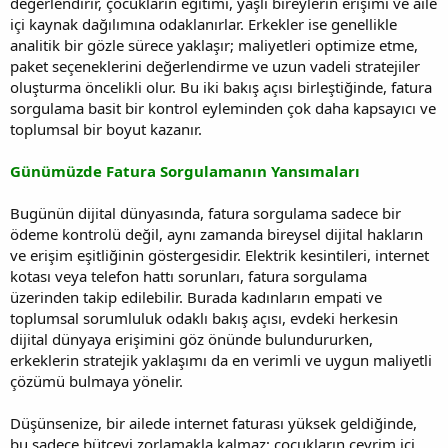
değerlendirir, çocukların eğitimi, yaşlı bireylerin erişimi ve aile
içi kaynak dağılımına odaklanırlar. Erkekler ise genellikle
analitik bir gözle sürece yaklaşır; maliyetleri optimize etme,
paket seçeneklerini değerlendirme ve uzun vadeli stratejiler
oluşturma öncelikli olur. Bu iki bakış açısı birleştiğinde, fatura
sorgulama basit bir kontrol eyleminden çok daha kapsayıcı ve
toplumsal bir boyut kazanır.
Günümüzde Fatura Sorgulamanın Yansımaları
Bugünün dijital dünyasında, fatura sorgulama sadece bir
ödeme kontrolü değil, aynı zamanda bireysel dijital hakların
ve erişim eşitliğinin göstergesidir. Elektrik kesintileri, internet
kotası veya telefon hattı sorunları, fatura sorgulama
üzerinden takip edilebilir. Burada kadınların empati ve
toplumsal sorumluluk odaklı bakış açısı, evdeki herkesin
dijital dünyaya erişimini göz önünde bulundururken,
erkeklerin stratejik yaklaşımı da en verimli ve uygun maliyetli
çözümü bulmaya yönelir.
Düşünsenize, bir ailede internet faturası yüksek geldiğinde,
bu sadece bütçeyi zorlamakla kalmaz; çocukların çevrim içi