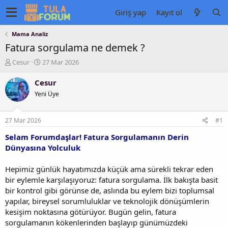
Giriş yap
Kayıt ol
Mama Analiz
Fatura sorgulama ne demek ?
K
B
Cesur
27 Mar 2026
o
a
n
ş
Cesur
u
l
Yeni Üye
y
a
u
n
b
g
27 Mar 2026
#1
a
ı
ş
ç
Selam Forumdaşlar! Fatura Sorgulamanın Derin
l
t
Dünyasına Yolculuk
a
a
t
r
Hepimiz günlük hayatımızda küçük ama sürekli tekrar eden
a
i
bir eylemle karşılaşıyoruz: fatura sorgulama. İlk bakışta basit
n
h
bir kontrol gibi görünse de, aslında bu eylem bizi toplumsal
i
yapılar, bireysel sorumluluklar ve teknolojik dönüşümlerin
kesişim noktasına götürüyor. Bugün gelin, fatura
sorgulamanın kökenlerinden başlayıp günümüzdeki