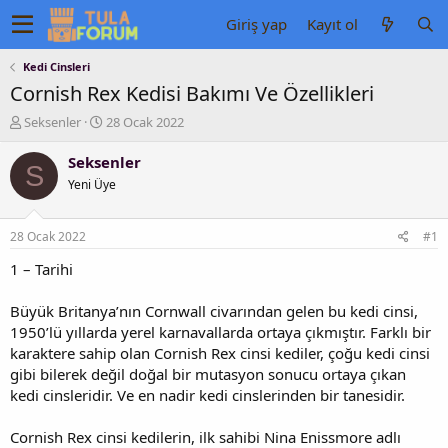
Giriş yap
Kayıt ol
Kedi Cinsleri
Cornish Rex Kedisi Bakımı Ve Özellikleri
K
B
Seksenler
28 Ocak 2022
o
a
n
ş
Seksenler
S
u
l
Yeni Üye
y
a
u
n
b
g
28 Ocak 2022
#1
a
ı
ş
ç
1 – Tarihi
l
t
a
a
Büyük Britanya’nın Cornwall civarından gelen bu kedi cinsi,
t
r
1950’lü yıllarda yerel karnavallarda ortaya çıkmıştır. Farklı bir
a
i
karaktere sahip olan Cornish Rex cinsi kediler, çoğu kedi cinsi
n
h
gibi bilerek değil doğal bir mutasyon sonucu ortaya çıkan
i
kedi cinsleridir. Ve en nadir kedi cinslerinden bir tanesidir.
Cornish Rex cinsi kedilerin, ilk sahibi Nina Enissmore adlı