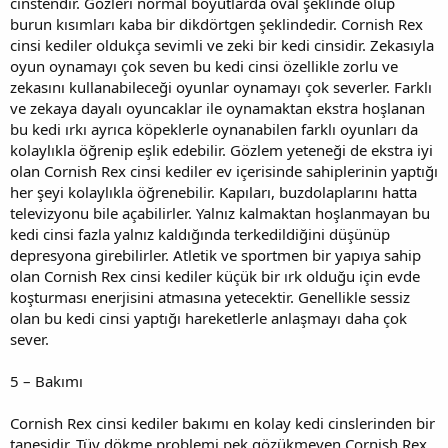
cinstendir. Gözleri normal boyutlarda oval şeklinde olup
burun kısımları kaba bir dikdörtgen şeklindedir. Cornish Rex
cinsi kediler oldukça sevimli ve zeki bir kedi cinsidir. Zekasıyla
oyun oynamayı çok seven bu kedi cinsi özellikle zorlu ve
zekasını kullanabileceği oyunlar oynamayı çok severler. Farklı
ve zekaya dayalı oyuncaklar ile oynamaktan ekstra hoşlanan
bu kedi ırkı ayrıca köpeklerle oynanabilen farklı oyunları da
kolaylıkla öğrenip eşlik edebilir. Gözlem yeteneği de ekstra iyi
olan Cornish Rex cinsi kediler ev içerisinde sahiplerinin yaptığı
her şeyi kolaylıkla öğrenebilir. Kapıları, buzdolaplarını hatta
televizyonu bile açabilirler. Yalnız kalmaktan hoşlanmayan bu
kedi cinsi fazla yalnız kaldığında terkedildiğini düşünüp
depresyona girebilirler. Atletik ve sportmen bir yapıya sahip
olan Cornish Rex cinsi kediler küçük bir ırk olduğu için evde
koşturması enerjisini atmasına yetecektir. Genellikle sessiz
olan bu kedi cinsi yaptığı hareketlerle anlaşmayı daha çok
sever.
5 – Bakımı
Cornish Rex cinsi kediler bakımı en kolay kedi cinslerinden bir
tanesidir. Tüy dökme problemi pek gözükmeyen Cornish Rex