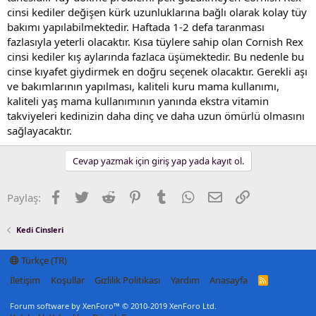
cinsi kediler değişen kürk uzunluklarına bağlı olarak kolay tüy
bakımı yapılabilmektedir. Haftada 1-2 defa taranması
fazlasıyla yeterli olacaktır. Kısa tüylere sahip olan Cornish Rex
cinsi kediler kış aylarında fazlaca üşümektedir. Bu nedenle bu
cinse kıyafet giydirmek en doğru seçenek olacaktır. Gerekli aşı
ve bakımlarının yapılması, kaliteli kuru mama kullanımı,
kaliteli yaş mama kullanımının yanında ekstra vitamin
takviyeleri kedinizin daha dinç ve daha uzun ömürlü olmasını
sağlayacaktır.
Cevap yazmak için giriş yap yada kayıt ol.
Facebook
Twitter
Reddit
Pinterest
Tumblr
WhatsApp
E-posta
Link
Paylaş:
Kedi Cinsleri
Türkçe (TR)
İletişim
Koşullar
Gizlilik Politikası
Yardım
Anasayfa
R
S
S
Forum software by XenForo™
© 2010-2019 XenForo Ltd.