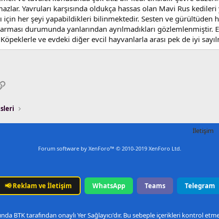
zlar. Yavruları karşısında oldukça hassas olan Mavi Rus kedileri 
 için her şeyi yapabildikleri bilinmektedir. Sesten ve gürültüden 
ıkarması durumunda yanlarından ayrılmadıkları gözlemlenmiştir. E
 Köpeklerle ve evdeki diğer evcil hayvanlarla arası pek de iyi sayıl
pp
osta
Link
sleri
İletişim
Forum software by XenForo™
© 2010-2019 XenForo Ltd.
📢
Reklam ve İletişim
WhatsApp
Teams
Telegram
nda BTK tarafından onaylı Yer Sağlayıcı'dır. Bu sebeple içerikleri kontrol et