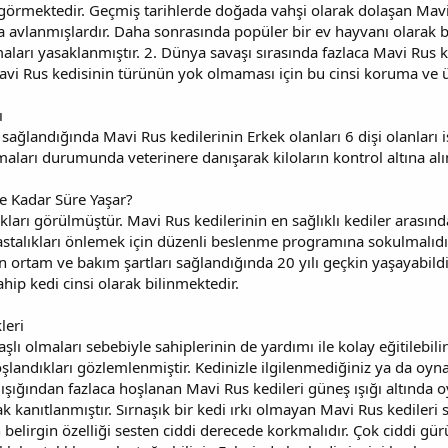
 görmektedir. Geçmiş tarihlerde doğada vahşi olarak dolaşan Mavi 
la avlanmışlardır. Daha sonrasında popüler bir ev hayvanı olarak
ları yasaklanmıştır. 2. Dünya savaşı sırasında fazlaca Mavi Rus ke
 Mavi Rus kedisinin türünün yok olmaması için bu cinsi koruma ve
ı
 sağlandığında Mavi Rus kedilerinin Erkek olanları 6 dişi olanları 
almaları durumunda veterinere danışarak kiloların kontrol altına a
Ne Kadar Süre Yaşar?
ları görülmüştür. Mavi Rus kedilerinin en sağlıklı kediler arasında
alıkları önlemek için düzenli beslenme programına sokulmalıdır. 
n ortam ve bakım şartları sağlandığında 20 yılı geçkin yaşayabildi
ip kedi cinsi olarak bilinmektedir.
leri
şlı olmaları sebebiyle sahiplerinin de yardımı ile kolay eğitilebil
oşlandıkları gözlemlenmiştir. Kedinizle ilgilenmediğiniz ya da o
 ışığından fazlaca hoşlanan Mavi Rus kedileri güneş ışığı altınd
ak kanıtlanmıştır. Sırnaşık bir kedi ırkı olmayan Mavi Rus kedileri 
 belirgin özelliği sesten ciddi derecede korkmalıdır. Çok ciddi g