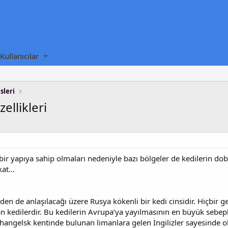
Kullanıcılar
sleri
ellikleri
 bir yapıya sahip olmaları nedeniyle bazı bölgeler de kedilerin do
kkat…
nden de anlaşılacağı üzere Rusya kökenli bir kedi cinsidir. Hiçb
n kedilerdir. Bu kedilerin Avrupa’ya yayılmasının en büyük sebep
hangelsk kentinde bulunan limanlara gelen İngilizler sayesinde ol