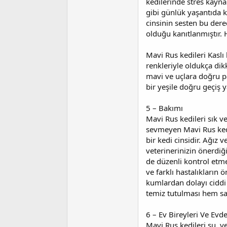
kedilerinde stres kaynak
gibi günlük yaşantıda 
cinsinin sesten bu der
olduğu kanıtlanmıştır. 
Mavi Rus kedileri Kaslı
renkleriyle oldukça dikk
mavi ve uçlara doğru p
bir yeşile doğru geçiş 
5 – Bakımı
Mavi Rus kedileri sık v
sevmeyen Mavi Rus kedi
bir kedi cinsidir. Ağız
veterinerinizin önerdiği
de düzenli kontrol etme
ve farklı hastalıkları
kumlardan dolayı ciddi 
temiz tutulması hem sağ
6 – Ev Bireyleri Ve Evde
Mavi Rus kedileri su, y