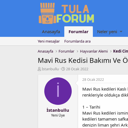
Anasayfa
Forumlar
Neler yeni
Yeni mesajlar
Forumlarda ara
Anasayfa
Forumlar
Hayvanlar Alemi
Kedi Cin
Mavi Rus Kedisi Bakımı Ve Öz
K
B
İstanbullu
28 Ocak 2022
o
a
n
ş
28 Ocak 2022
u
l
İ
Mavi Rus kedileri Kaslı
y
a
u
n
renkleriyle oldukça di
b
g
a
ı
1 – Tarihi
İstanbullu
ş
ç
Mavi Rus kedileri ismi
l
t
Yeni Üye
kedileri tamamen safka
a
a
denizin liman şehri Ark
t
r