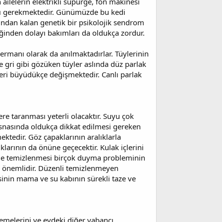
n ailelerin elektrikli süpürge, fön makinesi
ası gerekmektedir. Günümüzde bu kedi
ından kalan genetik bir psikolojik sendrom
iğinden dolayı bakımları da oldukça zordur.
bermanı olarak da anılmaktadırlar. Tüylerinin
le gri gibi gözüken tüyler aslında düz parlak
eri büyüdükçe değişmektedir. Canlı parlak
re taranması yeterli olacaktır. Suyu çok
snasında oldukça dikkat edilmesi gereken
ektedir. Göz çapaklarının aralıklarla
ıklarının da önüne geçecektir. Kulak içlerini
aç ile temizlenmesi birçok duyma probleminin
a önemlidir. Düzenli temizlenmeyen
insinin mama ve su kabının sürekli taze ve
lemelerini ve evdeki diğer yabancı