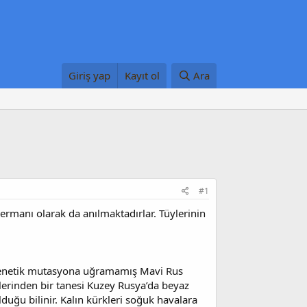
Giriş yap
Kayıt ol
Ara
#1
bermanı olarak da anılmaktadırlar. Tüylerinin
ir genetik mutasyona uğramamış Mavi Rus
lerinden bir tanesi Kuzey Rusya’da beyaz
duğu bilinir. Kalın kürkleri soğuk havalara