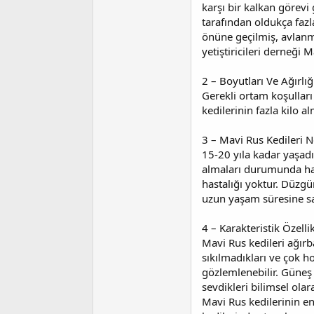
a
i
karşı bir kalkan görevi
n
h
tarafından oldukça faz
i
önüne geçilmiş, avlanma
yetiştiricileri derneği
2 – Boyutları Ve Ağırlığ
Gerekli ortam koşulları
kedilerinin fazla kilo 
3 – Mavi Rus Kedileri 
15-20 yıla kadar yaşadık
almaları durumunda hast
hastalığı yoktur. Düzgü
uzun yaşam süresine sah
4 – Karakteristik Özellik
Mavi Rus kedileri ağırba
sıkılmadıkları ve çok h
gözlemlenebilir. Güneş
sevdikleri bilimsel olar
Mavi Rus kedilerinin en