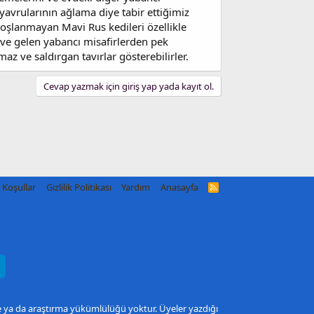
yavrularının ağlama diye tabir ettiğimiz
hoşlanmayan Mavi Rus kedileri özellikle
ve gelen yabancı misafirlerden pek
maz ve saldırgan tavırlar gösterebilirler.
Cevap yazmak için giriş yap yada kayıt ol.
Koşullar
Gizlilik Politikası
Yardım
Anasayfa
R
S
S
me ya da araştırma yükümlülüğü yoktur. Üyeler yazdığı