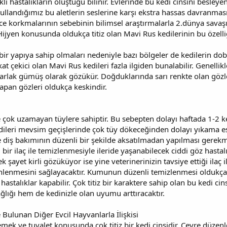
lı hastalıkların oluştuğu bilinir. Evlerinde bu kedi cinsini besleye
kullandığımız bu aletlerin seslerine karşı ekstra hassas davranm
ece korkmalarının sebebinin bilimsel araştırmalarla 2.dünya savaş
Hijyen konusunda oldukça titiz olan Mavi Rus kedilerinin bu özell
 bir yapıya sahip olmaları nedeniyle bazı bölgeler de kedilerin do
at çekici olan Mavi Rus kedileri fazla ilgiden bunalabilir. Genellik
arlak gümüş olarak gözükür. Doğduklarında sarı renkte olan gözl
yapan gözleri oldukça keskindir.
e çok uzamayan tüylere sahiptir. Bu sebepten dolayı haftada 1-2 ke
leri mevsim geçişlerinde çok tüy dökeceğinden dolayı yıkama e
 ve diş bakımının düzenli bir şekilde aksatılmadan yapılması gerekm
 bir ilaç ile temizlenmesiyle ileride yaşanabilecek ciddi göz hastal
k şayet kirli gözüküyor ise yine veterinerinizin tavsiye ettiği il
n önlenmesini sağlayacaktır. Kumunun düzenli temizlenmesi oldukç
hastalıklar kapabilir. Çok titiz bir karaktere sahip olan bu kedi c
lığı hem de kedinizle olan uyumu arttıracaktır.
 Bulunan Diğer Evcil Hayvanlarla İlişkisi
emek ve tuvalet konusunda çok titiz bir kedi cinsidir. Çevre düzen