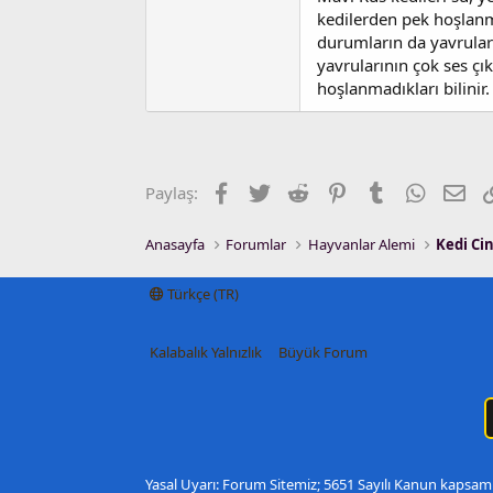
kedilerden pek hoşlanma
durumların da yavruları
yavrularının çok ses ç
hoşlanmadıkları bilinir.
Facebook
Twitter
Reddit
Pinterest
Tumblr
WhatsA
E-p
Paylaş:
Anasayfa
Forumlar
Hayvanlar Alemi
Kedi Cin
Türkçe (TR)
Kalabalık Yalnızlık
Büyük Forum
Yasal Uyarı: Forum Sitemiz; 5651 Sayılı Kanun kapsamı