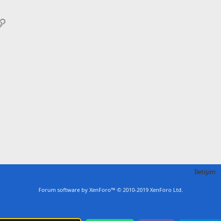
pp
osta
Link
İletişim
Forum software by XenForo™
© 2010-2019 XenForo Ltd.