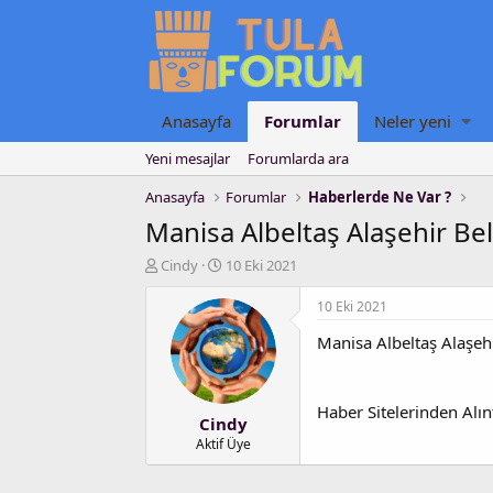
Anasayfa
Forumlar
Neler yeni
Yeni mesajlar
Forumlarda ara
Anasayfa
Forumlar
Haberlerde Ne Var ?
Manisa Albeltaş Alaşehir Bel
K
B
Cindy
10 Eki 2021
o
a
n
ş
10 Eki 2021
u
l
Manisa Albeltaş Alaşehi
y
a
u
n
b
g
a
ı
Haber Sitelerinden Alınt
Cindy
ş
ç
l
t
Aktif Üye
a
a
t
r