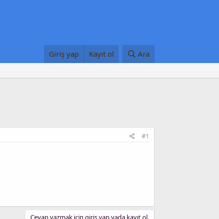
Giriş yap
Kayıt ol
Ara
#1
Cevap yazmak için giriş yap yada kayıt ol.