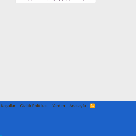
Koşullar
Gizlilik Politikası
Yardım
Anasayfa
R
S
S