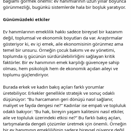
bağlamı görmek önemli: ev hanımlarının uzun yıllar boyunca
görünmezliği, bugünkü sistemlerde hala bir boşluk yaratıyor.
Günümüzdeki etkiler
Ev hanımlarının emeklilik hakkı sadece bireysel bir kazanım
değil, toplumsal ve ekonomik boyutları da var. Araştırmalar
gösteriyor ki, ev içi emek, aile ekonomisinin görünmez ama
temel bir unsuru. Örneğin çocuk bakımı ve ev yönetimi,
toplumda iş gücünün sürdürülebilirliğini sağlayan kritik
faktörler. Bir ev hanımının emek karşılığı güvenceye sahip
olması, hem psikolojik hem de ekonomik açıdan aileyi ve
toplumu güçlendiriyor.
Burada erkek ve kadın bakış açıları farklı yorumlar
üretebiliyor. Erkekler genellikle stratejik ve sonuç odaklı
düşünüyor: “Bu harcamanın geri dönüşü nasıl sağlanır,
maliyet ve fayda dengesi ne?” Kadınlar ise empati ve topluluk
odaklı bakıyor: “Bu hak, bireyin yaşam kalitesini nasıl etkiler,
aile ve topluluk üzerindeki etkisi ne?” Bu farklı bakış açıları,
tartışmalarda dengeli çözümler üretmek için önemli. Örneğin
bir ev hanımının emekliliğinin sadece bireysel güvence değil,