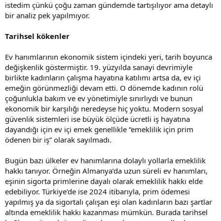
istedim çünkü çoğu zaman gündemde tartışılıyor ama detaylı
bir analiz pek yapılmıyor.
Tarihsel kökenler
Ev hanımlarının ekonomik sistem içindeki yeri, tarih boyunca
değişkenlik göstermiştir. 19. yüzyılda sanayi devrimiyle
birlikte kadınların çalışma hayatına katılımı artsa da, ev içi
emeğin görünmezliği devam etti. O dönemde kadının rolü
çoğunlukla bakım ve ev yönetimiyle sınırlıydı ve bunun
ekonomik bir karşılığı neredeyse hiç yoktu. Modern sosyal
güvenlik sistemleri ise büyük ölçüde ücretli iş hayatına
dayandığı için ev içi emek genellikle “emeklilik için prim
ödenen bir iş” olarak sayılmadı.
Bugün bazı ülkeler ev hanımlarına dolaylı yollarla emeklilik
hakkı tanıyor. Örneğin Almanya’da uzun süreli ev hanımları,
eşinin sigorta primlerine dayalı olarak emeklilik hakkı elde
edebiliyor. Türkiye’de ise 2024 itibarıyla, prim ödemesi
yapılmış ya da sigortalı çalışan eşi olan kadınların bazı şartlar
altında emeklilik hakkı kazanması mümkün. Burada tarihsel