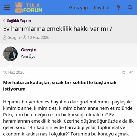
Giriş yap
Kayıt ol
Sağlıklı Yaşam
Ev hanımlarına emeklilik hakkı var mı ?
K
B
Gezgin
10 Haz 2026
o
a
n
ş
Gezgin
u
l
Yeni Üye
y
a
u
n
b
g
10 Haz 2026
#1
a
ı
ş
ç
Merhaba arkadaşlar, sıcak bir sohbetle başlamak
l
t
istiyorum
a
a
t
r
Hepimiz bir yerden ev hayatına dair gözlemlerimizi paylaştık;
a
i
kimimiz anne, kimimiz eş, kimimiz hem anne hem eş rolünde.
n
h
Peki, tüm bu emeğin resmi bir karşılığı olmalı mı? Ev
i
hanımlarının emeklilik hakkı üzerine düşündüğünüzde akla ilk
gelen soru: “Bir kadının evde harcadığı yıllar, toplumsal ve
ekonomik katkısı nasıl ölçülür?” Forumda bu konuyu açmak