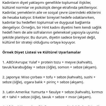
Kadınların diyet yaklaşımı genellikle toplumsal ilişkiler,
kültürel normlar ve psikolojik denge etrafında şekilleniyor.
Kadınlar, yemeklerin aile ve sosyal çevre üzerindeki etkilerini
de hesaba katıyor. Erkekler bireysel hedefe odaklanırken,
kadınlar bu hedefleri toplumsal ve duygusal bağlamla
dengeliyor. Örneğin, bir Hint kadını diyetini hem kendi sağlık
hedefi hem de aile sofralarının geleneksel yapısıyla uyumlu
şekilde planlıyor. Bu durum, diyetin sadece bireysel değil,
kültürel bir strateji olduğunu ortaya koyuyor.
Örnek Diyet Listesi ve Kültürel Uyarlamalar
1. ABD/Avrupa: Yulaf + protein tozu + meyve (kahvaltı),
tavuk/karabuğday + sebze (öğle), somon + sebze (akşam).
2. Japonya: Miso çorbası + tofu + sebze (kahvaltı), sushi +
sebze (öğle), ızgara balık + pirinç + sebze (akşam).
3. Latin Amerika: Yumurta + fasulye + sebze (kahvaltı), kırmızı
et + tahıl + sebze (öğle), tavuk + sebze + mısır (akşam).