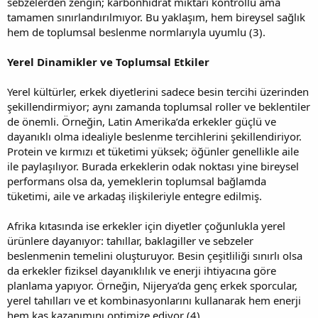
sebzelerden zengin; karbonhidrat miktarı kontrollü ama
tamamen sınırlandırılmıyor. Bu yaklaşım, hem bireysel sağlık
hem de toplumsal beslenme normlarıyla uyumlu (3).
Yerel Dinamikler ve Toplumsal Etkiler
Yerel kültürler, erkek diyetlerini sadece besin tercihi üzerinden
şekillendirmiyor; aynı zamanda toplumsal roller ve beklentiler
de önemli. Örneğin, Latin Amerika’da erkekler güçlü ve
dayanıklı olma idealiyle beslenme tercihlerini şekillendiriyor.
Protein ve kırmızı et tüketimi yüksek; öğünler genellikle aile
ile paylaşılıyor. Burada erkeklerin odak noktası yine bireysel
performans olsa da, yemeklerin toplumsal bağlamda
tüketimi, aile ve arkadaş ilişkileriyle entegre edilmiş.
Afrika kıtasında ise erkekler için diyetler çoğunlukla yerel
ürünlere dayanıyor: tahıllar, baklagiller ve sebzeler
beslenmenin temelini oluşturuyor. Besin çeşitliliği sınırlı olsa
da erkekler fiziksel dayanıklılık ve enerji ihtiyacına göre
planlama yapıyor. Örneğin, Nijerya’da genç erkek sporcular,
yerel tahılları ve et kombinasyonlarını kullanarak hem enerji
hem kas kazanımını optimize ediyor (4).