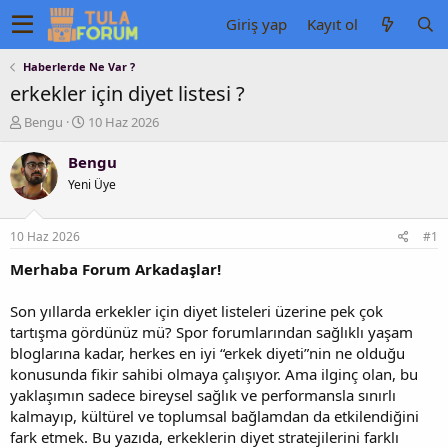
Giriş yap
Kayıt ol
Haberlerde Ne Var ?
erkekler için diyet listesi ?
K
B
Bengu
10 Haz 2026
o
a
n
ş
Bengu
u
l
Yeni Üye
y
a
u
n
b
g
10 Haz 2026
#1
a
ı
ş
ç
Merhaba Forum Arkadaşlar!
l
t
a
a
Son yıllarda erkekler için diyet listeleri üzerine pek çok
t
r
tartışma gördünüz mü? Spor forumlarından sağlıklı yaşam
a
i
bloglarına kadar, herkes en iyi “erkek diyeti”nin ne olduğu
n
h
konusunda fikir sahibi olmaya çalışıyor. Ama ilginç olan, bu
i
yaklaşımın sadece bireysel sağlık ve performansla sınırlı
kalmayıp, kültürel ve toplumsal bağlamdan da etkilendiğini
fark etmek. Bu yazıda, erkeklerin diyet stratejilerini farklı