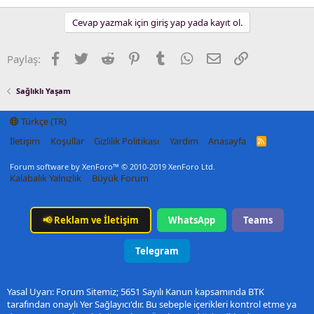
Cevap yazmak için giriş yap yada kayıt ol.
Facebook
Twitter
Reddit
Pinterest
Tumblr
WhatsApp
E-posta
Link
Paylaş:
Sağlıklı Yaşam
Türkçe (TR)
İletişim
Koşullar
Gizlilik Politikası
Yardım
Anasayfa
R
S
S
Forum software by XenForo™
© 2010-2019 XenForo Ltd.
Kalabalık Yalnızlık
Büyük Forum
📢
Reklam ve İletişim
WhatsApp
Teams
Telegram
Yasal Uyarı: Forum Sitemiz; 5651 Sayılı Kanun kapsamında BTK
tarafından onaylı Yer Sağlayıcı'dır. Bu sebeple içerikleri kontrol etme ya