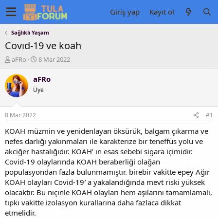
Giriş yap
Kayıt ol
Sağlıklı Yaşam
Covıd-19 ve koah
K
B
aFRo
8 Mar 2022
o
a
n
ş
aFRo
u
l
Üye
y
a
u
n
b
g
8 Mar 2022
#1
a
ı
ş
ç
KOAH müzmin ve yenidenlayan öksürük, balgam çıkarma ve
l
t
nefes darlığı yakınmaları ile karakterize bir teneffüs yolu ve
a
a
akciğer hastalığıdır. KOAH’ ın esas sebebi sigara içimidir.
t
r
Covid-19 olaylarında KOAH beraberliği olağan
a
i
populasyondan fazla bulunmamıştır. birebir vakitte epey Ağır
n
h
KOAH olayları Covid-19′ a yakalandığında mevt riski yüksek
i
olacaktır. Bu niçinle KOAH olayları hem aşılarını tamamlamalı,
tıpkı vakitte izolasyon kurallarına daha fazlaca dikkat
etmelidir.