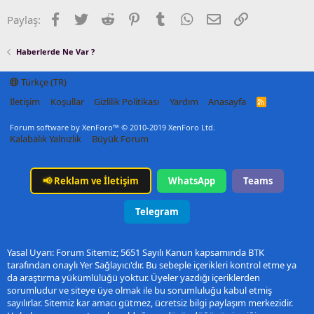
Facebook
Twitter
Reddit
Pinterest
Tumblr
WhatsApp
E-posta
Link
Paylaş:
Haberlerde Ne Var ?
Türkçe (TR)
İletişim
Koşullar
Gizlilik Politikası
Yardım
Anasayfa
R
S
S
Forum software by XenForo™
© 2010-2019 XenForo Ltd.
Kalabalık Yalnızlık
Büyük Forum
📢
Reklam ve İletişim
WhatsApp
Teams
Telegram
Yasal Uyarı: Forum Sitemiz; 5651 Sayılı Kanun kapsamında BTK
tarafından onaylı Yer Sağlayıcı'dır. Bu sebeple içerikleri kontrol etme ya
da araştırma yükümlülüğü yoktur. Üyeler yazdığı içeriklerden
sorumludur ve siteye üye olmak ile bu sorumluluğu kabul etmiş
sayılırlar. Sitemiz kar amacı gütmez, ücretsiz bilgi paylaşım merkezidir.