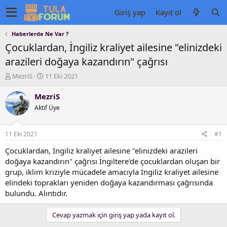
Giriş yap
Kayıt ol
Haberlerde Ne Var ?
Çocuklardan, İngiliz kraliyet ailesine "elinizdeki
arazileri doğaya kazandırın" çağrısı
K
B
MezriS
11 Eki 2021
o
a
n
ş
MezriS
u
l
Aktif Üye
y
a
u
n
b
g
11 Eki 2021
#1
a
ı
ş
ç
Çocuklardan, İngiliz kraliyet ailesine "elinizdeki arazileri
l
t
doğaya kazandırın" çağrısı İngiltere'de çocuklardan oluşan bir
a
a
grup, iklim kriziyle mücadele amacıyla İngiliz kraliyet ailesine
t
r
elindeki toprakları yeniden doğaya kazandırması çağrısında
a
i
bulundu. Alıntıdır.
n
h
i
Cevap yazmak için giriş yap yada kayıt ol.