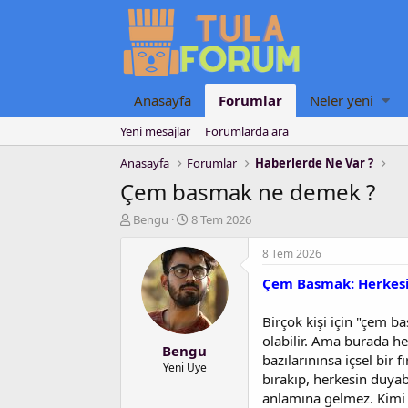
Anasayfa
Forumlar
Neler yeni
Yeni mesajlar
Forumlarda ara
Anasayfa
Forumlar
Haberlerde Ne Var ?
Çem basmak ne demek ?
K
B
Bengu
8 Tem 2026
o
a
n
ş
8 Tem 2026
u
l
Çem Basmak: Herkesi
y
a
u
n
b
g
Birçok kişi için "çem b
a
ı
olabilir. Ama burada h
Bengu
ş
ç
bazılarınınsa içsel bir 
l
t
Yeni Üye
bırakıp, herkesin duyab
a
a
anlamına gelmez. Kimi z
t
r