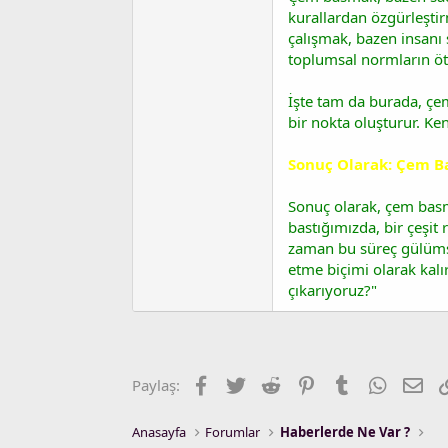
kurallardan özgürleştir
çalışmak, bazen insanı 
toplumsal normların öte
İşte tam da burada, çem
bir nokta oluşturur. Ke
Sonuç Olarak: Çem Ba
Sonuç olarak, çem basma
bastığımızda, bir çeşit 
zaman bu süreç gülümse
etme biçimi olarak kalı
çıkarıyoruz?"
Facebook
Twitter
Reddit
Pinterest
Tumblr
WhatsA
E-p
Paylaş:
Anasayfa
Forumlar
Haberlerde Ne Var ?