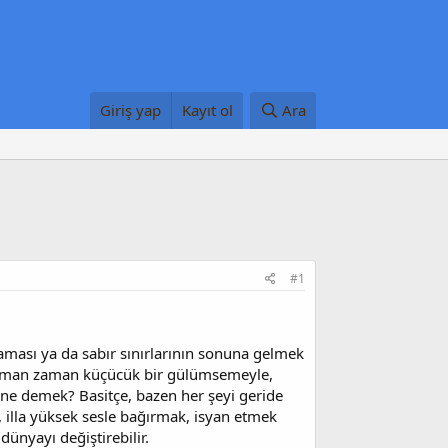
Giriş yap
Kayıt ol
Ara
#1
laması ya da sabır sınırlarının sonuna gelmek
 zaman zaman küçücük bir gülümsemeyle,
mak ne demek? Basitçe, bazen her şeyi geride
, illa yüksek sesle bağırmak, isyan etmek
dünyayı değiştirebilir.