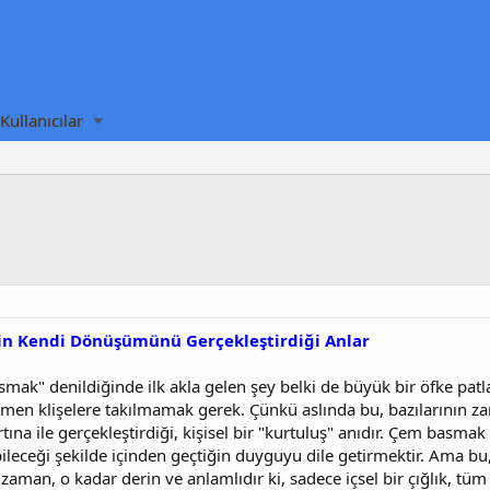
Kullanıcılar
n Kendi Dönüşümünü Gerçekleştirdiği Anlar
asmak" denildiğinde ilk akla gelen şey belki de büyük bir öfke pat
emen klişelere takılmamak gerek. Çünkü aslında bu, bazılarının
fırtına ile gerçekleştirdiği, kişisel bir "kurtuluş" anıdır. Çem bas
ileceği şekilde içinden geçtiğin duyguyu dile getirmektir. Ama bu
aman, o kadar derin ve anlamlıdır ki, sadece içsel bir çığlık, tüm 