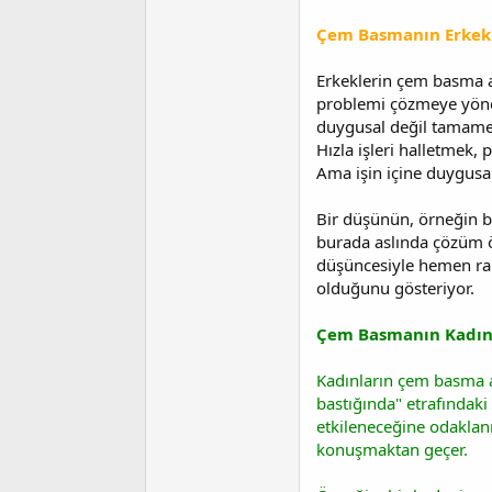
a
i
n
h
Çem Basmanın Erkekle
i
Erkeklerin çem basma an
problemi çözmeye yönel
duygusal değil tamamen 
Hızla işleri halletmek,
Ama işin içine duygusa
Bir düşünün, örneğin b
burada aslında çözüm öne
düşüncesiyle hemen raha
olduğunu gösteriyor.
Çem Basmanın Kadınla
Kadınların çem basma an
bastığında" etrafındaki 
etkileneceğine odaklan
konuşmaktan geçer.