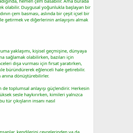
yaşadığında, hemen çem basabilir. Ama burada
k olabilir. Duygusal yoğunlukla başlayan bir
ının çem basması, aslında bir çeşit içsel bir
le getirmek ve diğerlerinin anlayışını almak
ruma yaklaşımı, kişisel geçmişine, dünyaya
a sağlamak olabilirken, bazıları için
eleri dışa vurması için fırsat yaratırken,
kle büründürerek eğlenceli hale getirebilir.
 anına dönüştürebilirler.
de toplumsal anlayışı güçlendirir. Herkesin
 yüksek sesle haykırırken, kimileri yalnızca
 tür çıkışların insanı nasıl
nsanlar, kendilerini çevrelerinden ya da