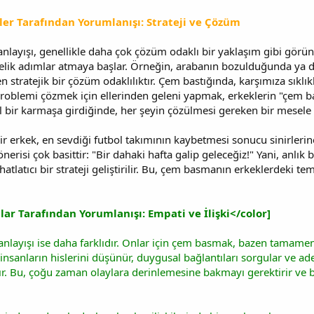
r Tarafından Yorumlanışı: Strateji ve Çözüm
layışı, genellikle daha çok çözüm odaklı bir yaklaşım gibi görünü
ik adımlar atmaya başlar. Örneğin, arabanın bozulduğunda ya da
stratejik bir çözüm odaklılıktır. Çem bastığında, karşımıza sıklıkl
 problemi çözmek için ellerinden geleni yapmak, erkeklerin "çem bas
l bir karmaşa girdiğinde, her şeyin çözülmesi gereken bir mese
ir erkek, en sevdiği futbol takımının kaybetmesi sonucu sinirler
risi çok basittir: "Bir dahaki hafta galip geleceğiz!" Yani, anlık 
tlatıcı bir strateji geliştirilir. Bu, çem basmanın erkeklerdeki 
r Tarafından Yorumlanışı: Empati ve İlişki</color]
layışı ise daha farklıdır. Onlar için çem basmak, bazen tamamen e
insanların hislerini düşünür, duygusal bağlantıları sorgular ve adet
ır. Bu, çoğu zaman olaylara derinlemesine bakmayı gerektirir ve