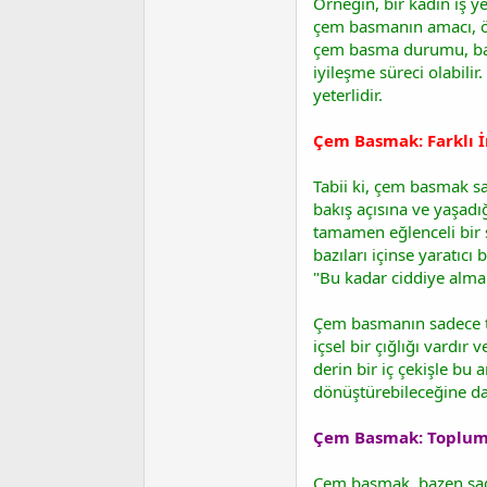
Örneğin, bir kadın iş y
çem basmanın amacı, öf
çem basma durumu, başka
iyileşme süreci olabili
yeterlidir.
Çem Basmak: Farklı İ
Tabii ki, çem basmak s
bakış açısına ve yaşadı
tamamen eğlenceli bir ş
bazıları içinse yaratıcı
"Bu kadar ciddiye alman
Çem basmanın sadece te
içsel bir çığlığı vardır 
derin bir iç çekişle bu
dönüştürebileceğine dair
Çem Basmak: Toplumu
Çem basmak, bazen sadec