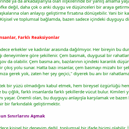
erinde ya da arkadaşlarıyla olan ilişkilerinde bir yanlış anlama 
ke değil, daha çok o anki duygu ve düşünceleri bir araya getirme
larına olan anlayışı geliştirme fırsatına dönüşebilir. Yani bir kad
r. Kişisel ve toplumsal bağlamda, bazen sadece içindeki duyguyu di
nsanlar, Farklı Reaksiyonlar
adece erkekler ve kadınlar arasında dağılmıyor. Her bireyin bu du
ğı deneyimlere göre şekillenir. Çem basmak, duygusal bir rahatlam
ov da olabilir. Çem basma anı, bazılarının içindeki karanlık düşünc
 bir çıkış yolu sunar. Hatta bazı insanlar, çem basmayı mizahi bir şe
ıza gerek yok, zaten her şey geçici," diyerek bu anı bir rahatlama
k bir yüzü olmadığını kabul etmek, hem bireysel özgürlüğü hem 
ve bu çığlık, farklı insanlarda farklı şekillerde vücut bulur. Kimileri
 anı yaşar. Önemli olan, bu duyguyu anlayışla karşılamak ve bazen bu
 bir farkındalık geliştirmektir.
n Sınırlarını Aşmak
e kişisel bir deneyim değil, toplumsal bir ifade biçimi olabilir. İ