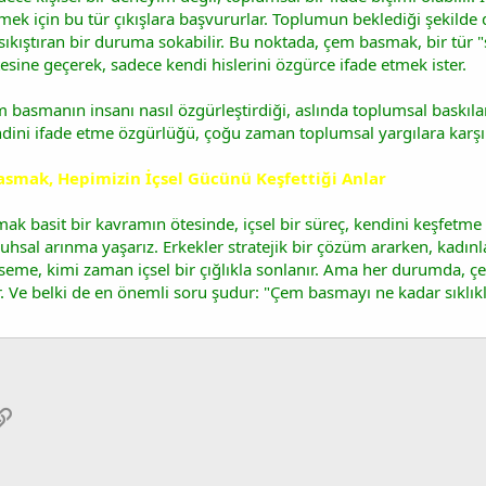
mek için bu tür çıkışlara başvururlar. Toplumun beklediği şekilde
sıkıştıran bir duruma sokabilir. Bu noktada, çem basmak, bir tür "
sine geçerek, sadece kendi hislerini özgürce ifade etmek ister.
 basmanın insanı nasıl özgürleştirdiği, aslında toplumsal baskıla
ndini ifade etme özgürlüğü, çoğu zaman toplumsal yargılara karşı bi
smak, Hepimizin İçsel Gücünü Keşfettiği Anlar
k basit bir kavramın ötesinde, içsel bir süreç, kendini keşfetme
ruhsal arınma yaşarız. Erkekler stratejik bir çözüm ararken, kadınla
me, kimi zaman içsel bir çığlıkla sonlanır. Ama her durumda, çe
r. Ve belki de en önemli soru şudur: "Çem basmayı ne kadar sıklıkl
pp
osta
Link