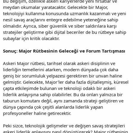
Bu değişim, özellikle askeri kariyerlerde yeni fırsatlar ve
meydan okumalar yaratacaktır. Gelecekte bir Major,
teknolojiyi kullanma konusunda uzmanlık kazanmalı ve yeni
nesil savaş araçlarını entegre edebilme yeteneğine sahip
olmalıdır. Ayrıca, siber güvenlik ve siber saldırılara karşı
stratejiler geliştirme gibi dijital beceriler de bu rütbeye sahip
subaylar için kritik olacaktır.
Sonuç: Major Rütbesinin Geleceği ve Forum Tartışması
Askeri Major rütbesi, tarihsel olarak askeri disiplinin ve
liderliğin temellerini atarken, modern dünyada çok daha
geniş bir sorumluluk yelpazesi gerektiren bir unvan haline
gelmiştir. Gelecekte, Major'ler daha fazla dijitalleşmiş, küresel
çapta etkileşimde bulunan ve teknoloji odaklı bir askeri
liderlik anlayışına sahip olabilirler. Bu da onları yalnızca bir
taburun komutanı değil, aynı zamanda strateji geliştiren ve
dünya çapında çok çeşitli alanlarda liderlik yapan
profesyoneller haline getirecektir.
Peki sizce, teknolojik gelişmeler ve değişen savaş stratejileri
askeri liderlik anlayışını nasıl dönüştürecek? Major rütbesinin