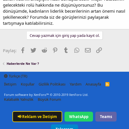
gelecekteki rolü hakkında ne düşünüyorsunuz? Bu
dönüşümde, kadınların liderlik becerilerinin artan önemi nasıl
şekillenecek? Forumda siz de görüşlerinizi paylaşarak
tartışmaya katılabilirsiniz.
Cevap yazmak için giriş yap yada kayıt ol.
Facebook
Twitter
Reddit
Pinterest
Tumblr
WhatsApp
E-posta
Link
Paylaş:
Haberlerde Ne Var ?
Türkçe (TR)
İletişim
Koşullar
Gizlilik Politikası
Yardım
Anasayfa
R
S
S
Forum software by XenForo™
© 2010-2019 XenForo Ltd.
Kalabalık Yalnızlık
Büyük Forum
📢
Reklam ve İletişim
WhatsApp
Teams