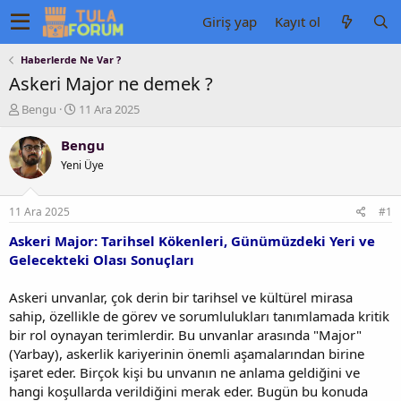
Giriş yap
Kayıt ol
Haberlerde Ne Var ?
Askeri Major ne demek ?
K
B
Bengu
11 Ara 2025
o
a
n
ş
Bengu
u
l
Yeni Üye
y
a
u
n
b
g
11 Ara 2025
#1
a
ı
ş
ç
Askeri Major: Tarihsel Kökenleri, Günümüzdeki Yeri ve
l
t
Gelecekteki Olası Sonuçları
a
a
t
r
Askeri unvanlar, çok derin bir tarihsel ve kültürel mirasa
a
i
sahip, özellikle de görev ve sorumlulukları tanımlamada kritik
n
h
bir rol oynayan terimlerdir. Bu unvanlar arasında "Major"
i
(Yarbay), askerlik kariyerinin önemli aşamalarından birine
işaret eder. Birçok kişi bu unvanın ne anlama geldiğini ve
hangi koşullarda verildiğini merak eder. Bugün bu konuda