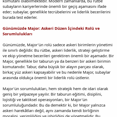
komutanı olabilmektedir. Modern zamanlarda, bu rütbe
subayların kariyerlerinde önemli bir geçiş aşamasını ifade
eder; subaylar, genellikle tecrübelerini ve liderlik becerilerini
burada test ederler.
Günümüzde Major: Askeri Düzen İçindeki Rolü ve
Sorumlulukları
Günümüzde, Major’ün rolü sadece askeri birimlerin yönetimi
ile sınırlı değildir. Bu rütbe, askeri liderlik, strateji geliştirme
ve ekip yönetme becerileri gerektiren önemli bir aşamadır. Bir
Major, genellikle bir taburun ya da benzeri bir askeri birimin
komutanıdır. Tabur, daha büyük bir alayın parçası olarak,
birkaç yüz askeri kapsayabilir ve bu nedenle Major, subaylar
arasında oldukça önemli bir liderlik rolü üstlenir.
Major’ün sorumlulukları, hem stratejik hem de idari olarak
geniş bir yelpazeye yayılır. Bir taburun eğitimi, disiplini,
lojistiği ve taktiksel operasyonları, bir Major'ün
sorumluluğundadır. Bu da demektir ki, bir Major yalnızca
askeri harekâtları değil, aynı zamanda kendi birliğinin
moralini, verimliliğini ve işbirliğini de yönetmelidir. Bu