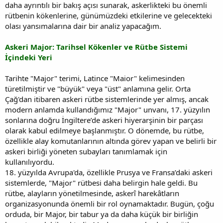
daha ayrıntılı bir bakış açısı sunarak, askerlikteki bu önemli
rütbenin kökenlerine, günümüzdeki etkilerine ve gelecekteki
olası yansımalarına dair bir analiz yapacağım.
Askeri Major: Tarihsel Kökenler ve Rütbe Sistemi
İçindeki Yeri
Tarihte "Major" terimi, Latince "Maior" kelimesinden
türetilmiştir ve "büyük" veya "üst" anlamına gelir. Orta
Çağ'dan itibaren askeri rütbe sistemlerinde yer almış, ancak
modern anlamda kullandığımız "Major" unvanı, 17. yüzyılın
sonlarına doğru İngiltere’de askeri hiyerarşinin bir parçası
olarak kabul edilmeye başlanmıştır. O dönemde, bu rütbe,
özellikle alay komutanlarının altında görev yapan ve belirli bir
askeri birliği yöneten subayları tanımlamak için
kullanılıyordu.
18. yüzyılda Avrupa'da, özellikle Prusya ve Fransa’daki askeri
sistemlerde, "Major" rütbesi daha belirgin hale geldi. Bu
rütbe, alayların yönetilmesinde, askerî harekâtların
organizasyonunda önemli bir rol oynamaktadır. Bugün, çoğu
orduda, bir Major, bir tabur ya da daha küçük bir birliğin