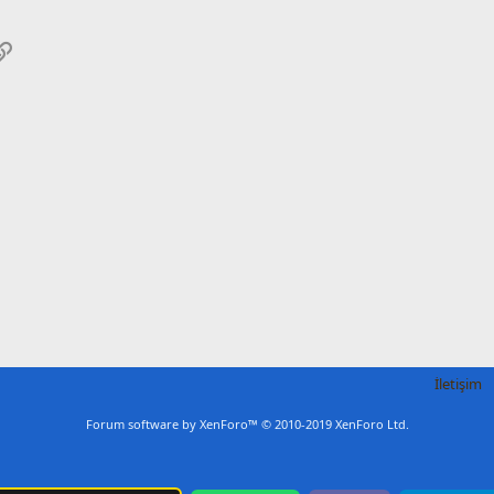
pp
osta
Link
İletişim
Forum software by XenForo™
© 2010-2019 XenForo Ltd.