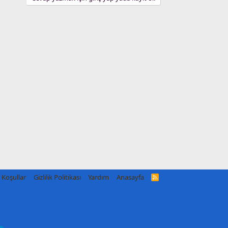
Koşullar
Gizlilik Politikası
Yardım
Anasayfa
R
S
S