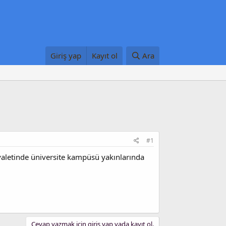
Giriş yap
Kayıt ol
Ara
#1
eyaletinde üniversite kampüsü yakınlarında
Cevap yazmak için giriş yap yada kayıt ol.