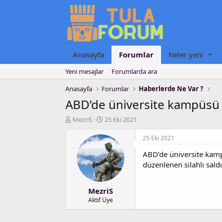
Anasayfa
Forumlar
Neler yeni
Yeni mesajlar
Forumlarda ara
Anasayfa
Forumlar
Haberlerde Ne Var ?
ABD’de üniversite kampüsü yak
K
B
MezriS
25 Eki 2021
o
a
n
ş
25 Eki 2021
u
l
ABD’de üniversite kampü
y
a
u
n
düzenlenen silahlı saldır
b
g
a
ı
MezriS
ş
ç
l
t
Aktif Üye
a
a
t
r