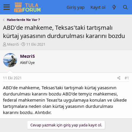
Giriş yap
Kayıt ol
Haberlerde Ne Var ?
ABD'de mahkeme, Teksas'taki tartışmalı
kürtaj yasasının durdurulması kararını bozdu
K
B
MezriS
11 Eki 2021
o
a
n
ş
MezriS
u
l
Aktif Üye
y
a
u
n
b
g
11 Eki 2021
#1
a
ı
ş
ç
ABD'de mahkeme, Teksas'taki tartışmalı kürtaj yasasının
l
t
durdurulması kararını bozdu ABD’de temyiz mahkemesi,
a
a
federal mahkemenin Texas’ta uygulamaya konulan ve ülkede
t
r
tartışmalara neden olan kürtaj yasasının durdurulması
a
i
kararını bozdu. Alıntıdır.
n
h
i
Cevap yazmak için giriş yap yada kayıt ol.