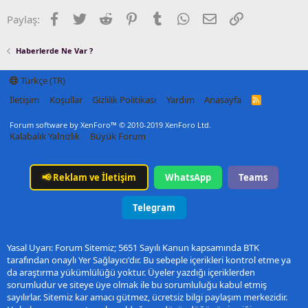
Facebook
Twitter
Reddit
Pinterest
Tumblr
WhatsApp
E-posta
Link
Paylaş:
Haberlerde Ne Var ?
Türkçe (TR)
İletişim
Koşullar
Gizlilik Politikası
Yardım
Anasayfa
R
S
S
Forum software by XenForo™
© 2010-2019 XenForo Ltd.
Kalabalık Yalnızlık
Büyük Forum
📢
Reklam ve İletişim
WhatsApp
Teams
Telegram
Yasal Uyarı: Forum Sitemiz; 5651 Sayılı Kanun kapsamında BTK
tarafından onaylı Yer Sağlayıcı'dır. Bu sebeple içerikleri kontrol etme ya
da araştırma yükümlülüğü yoktur. Üyeler yazdığı içeriklerden
sorumludur ve siteye üye olmak ile bu sorumluluğu kabul etmiş
sayılırlar. Sitemiz kar amacı gütmez, ücretsiz bilgi paylaşım merkezidir.