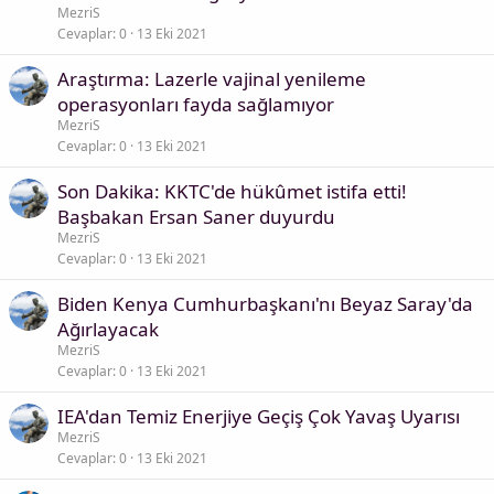
MezriS
Cevaplar
0
13 Eki 2021
Araştırma: Lazerle vajinal yenileme
operasyonları fayda sağlamıyor
MezriS
Cevaplar
0
13 Eki 2021
Son Dakika: KKTC'de hükûmet istifa etti!
Başbakan Ersan Saner duyurdu
MezriS
Cevaplar
0
13 Eki 2021
Biden Kenya Cumhurbaşkanı'nı Beyaz Saray'da
Ağırlayacak
MezriS
Cevaplar
0
13 Eki 2021
IEA'dan Temiz Enerjiye Geçiş Çok Yavaş Uyarısı
MezriS
Cevaplar
0
13 Eki 2021