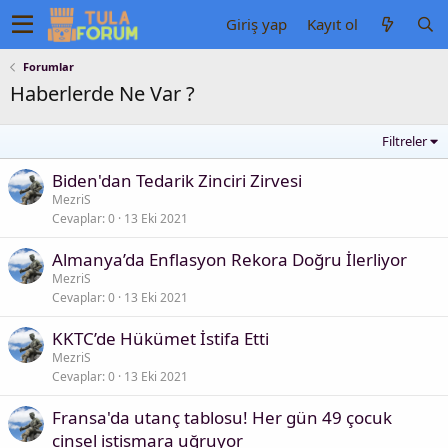
Giriş yap
Kayıt ol
Forumlar
Haberlerde Ne Var ?
Filtreler
Biden'dan Tedarik Zinciri Zirvesi
MezriS
Cevaplar
0
13 Eki 2021
Almanya’da Enflasyon Rekora Doğru İlerliyor
MezriS
Cevaplar
0
13 Eki 2021
KKTC’de Hükümet İstifa Etti
MezriS
Cevaplar
0
13 Eki 2021
Fransa'da utanç tablosu! Her gün 49 çocuk
cinsel istismara uğruyor