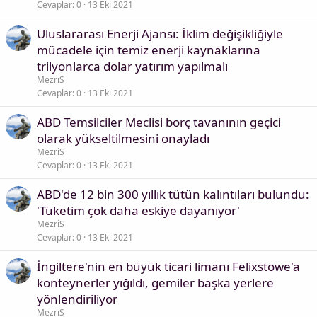
Cevaplar
0
13 Eki 2021
Uluslararası Enerji Ajansı: İklim değişikliğiyle
mücadele için temiz enerji kaynaklarına
trilyonlarca dolar yatırım yapılmalı
MezriS
Cevaplar
0
13 Eki 2021
ABD Temsilciler Meclisi borç tavanının geçici
olarak yükseltilmesini onayladı
MezriS
Cevaplar
0
13 Eki 2021
ABD'de 12 bin 300 yıllık tütün kalıntıları bulundu:
'Tüketim çok daha eskiye dayanıyor'
MezriS
Cevaplar
0
13 Eki 2021
İngiltere'nin en büyük ticari limanı Felixstowe'a
konteynerler yığıldı, gemiler başka yerlere
yönlendiriliyor
MezriS