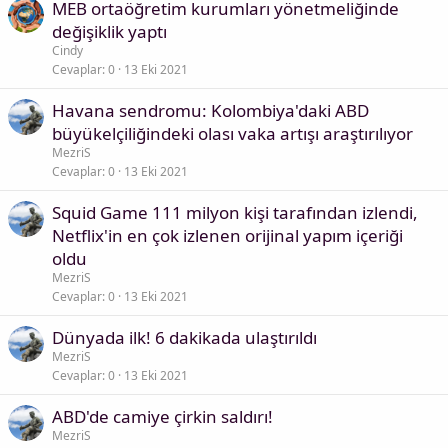
MEB ortaöğretim kurumları yönetmeliğinde
değişiklik yaptı
Cindy
Cevaplar
0
13 Eki 2021
Havana sendromu: Kolombiya'daki ABD
büyükelçiliğindeki olası vaka artışı araştırılıyor
MezriS
Cevaplar
0
13 Eki 2021
Squid Game 111 milyon kişi tarafından izlendi,
Netflix'in en çok izlenen orijinal yapım içeriği
oldu
MezriS
Cevaplar
0
13 Eki 2021
Dünyada ilk! 6 dakikada ulaştırıldı
MezriS
Cevaplar
0
13 Eki 2021
ABD'de camiye çirkin saldırı!
MezriS