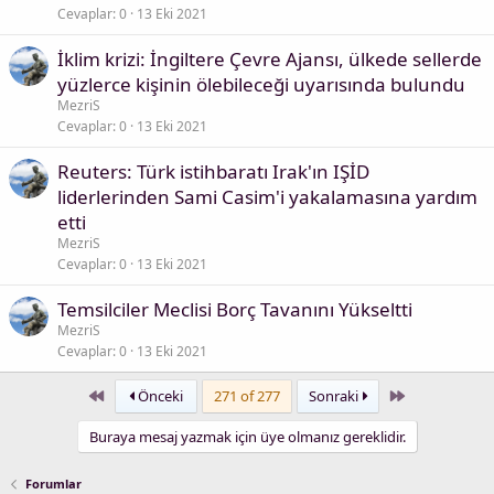
Cevaplar
0
13 Eki 2021
İklim krizi: İngiltere Çevre Ajansı, ülkede sellerde
yüzlerce kişinin ölebileceği uyarısında bulundu
MezriS
Cevaplar
0
13 Eki 2021
Reuters: Türk istihbaratı Irak'ın IŞİD
liderlerinden Sami Casim'i yakalamasına yardım
etti
MezriS
Cevaplar
0
13 Eki 2021
Temsilciler Meclisi Borç Tavanını Yükseltti
MezriS
Cevaplar
0
13 Eki 2021
First
Last
Önceki
271 of 277
Sonraki
Buraya mesaj yazmak için üye olmanız gereklidir.
Forumlar